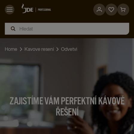
Go
Go
to
to
favorites
cart
page
page
Home
Kavove reseni
Odvetvi
ZAJISTÍME VÁM PERFEKTNÍ KÁVOVÉ
ŘEŠENÍ​