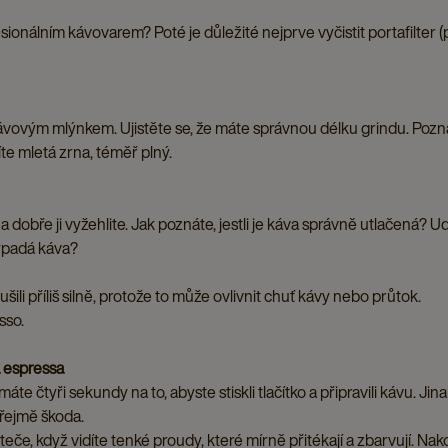
ionálním kávovarem? Poté je důležité nejprve vyčistit portafilter (
vovým mlýnkem. Ujistěte se, že máte správnou délku grindu. Poznát
te mletá zrna, téměř plný.
obře ji vyžehlite. Jak poznáte, jestli je káva správně utlačená? Ud
ypadá káva?
ili příliš silně, protože to může ovlivnit chuť kávy nebo průtok.
sso.
a espressa
 máte čtyři sekundy na to, abyste stiskli tlačítko a připravili kávu. Jin
řejmě škoda.
teče, když vidíte tenké proudy, které mírně přitékají a zbarvují. N