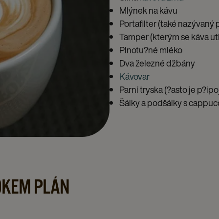
Mlýnek na kávu
Portafilter (také nazývaný p
Tamper (kterým se káva ut
Plnotu?né mléko
Dva železné džbány
Kávovar
Parní tryska (?asto je p?ip
Šálky a podšálky s cappu
OKEM PLÁN