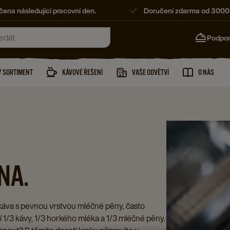
ena následující pracovní den.
Doručení zdarma od 3000
Podpo
 SORTIMENT
KÁVOVÉ ŘEŠENÍ
VAŠE ODVĚTVÍ
O NÁS
NA.
káva s pevnou vrstvou mléčné pěny, často
 1/3 kávy, 1/3 horkého mléka a 1/3 mléčné pěny.