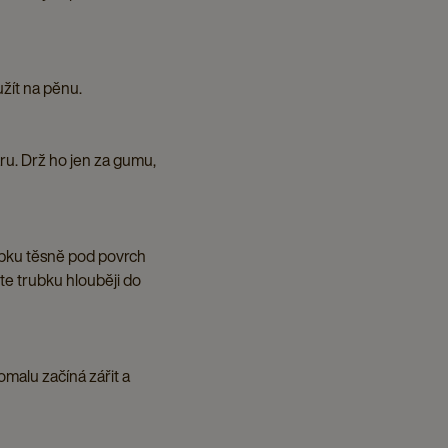
užít na pěnu.
ru. Drž ho jen za gumu,
ubku těsně pod povrch
žte trubku hlouběji do
omalu začíná zářit a