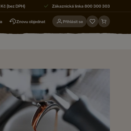
 Kč (bez DPH)
Zákaznická linka 800 300 303
ra
Znovu objednat
Přihlásit se
Go
Go
to
to
favorites
cart
page
page