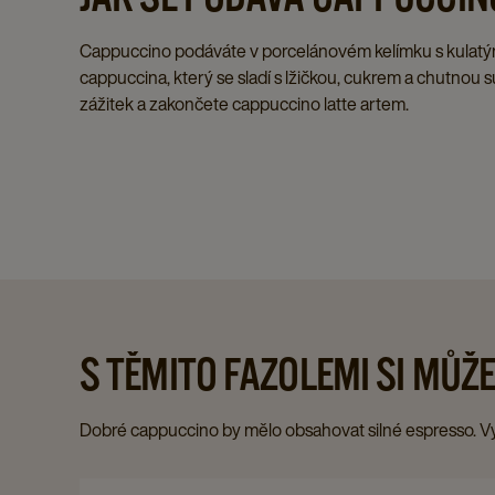
Cappuccino podáváte v porcelánovém kelímku s kulatý
cappuccina, který se sladí s lžičkou, cukrem a chutnou 
zážitek a zakončete cappuccino latte artem.
S TĚMITO FAZOLEMI SI MŮŽ
Dobré cappuccino by mělo obsahovat silné espresso. Vyb