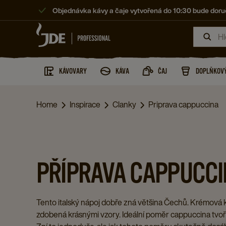
Objednávka kávy a čaje vytvořená do 10:30 bude doruč
KÁVOVARY
KÁVA
ČAJ
DOPLŇKOVÝ
Home
Inspirace
Clanky
Priprava cappuccina
PŘÍPRAVA CAPPUCCI
Tento italský nápoj dobře zná většina Čechů. Krémová 
zdobená krásnými vzory. Ideální poměr cappuccina tvoří