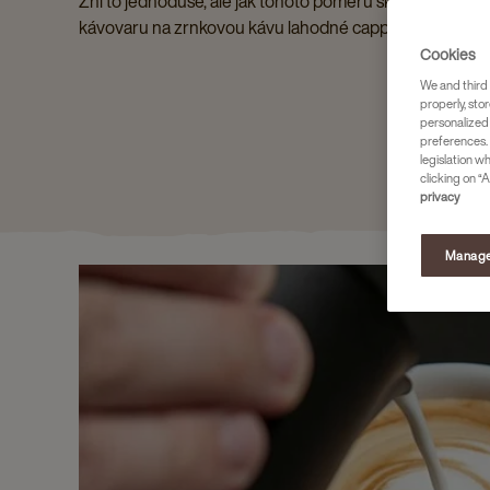
Zní to jednoduše, ale jak tohoto poměru skutečně dosáh
kávovaru na zrnkovou kávu lahodné cappuccino během 
Cookies
We and third 
properly, stor
personalized
preferences. 
legislation w
clicking on “A
privacy
Manage