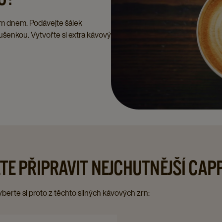
m dnem. Podávejte šálek
sušenkou. Vytvořte si extra kávový
ETE PŘIPRAVIT NEJCHUTNĚJŠÍ CA
erte si proto z těchto silných kávových zrn: