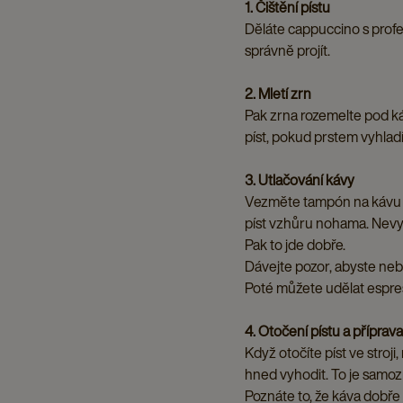
1. Čištění pístu
Děláte cappuccino s profes
správně projít.
2. Mletí zrn
Pak zrna rozemelte pod ká
píst, pokud prstem vyhladí
3. Utlačování kávy
Vezměte tampón na kávu a d
píst vzhůru nohama. Nev
Pak to jde dobře.
Dávejte pozor, abyste nebuš
Poté můžete udělat espre
4. Otočení pístu a příprav
Když otočíte píst ve stroji,
hned vyhodit. To je samoz
Poznáte to, že káva dobře 