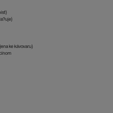
íst)
la?uje)
ojena ke kávovaru)
ccinom