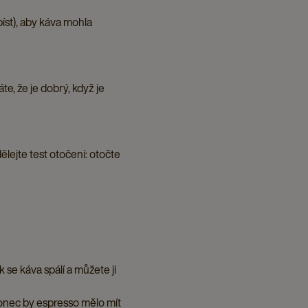
píst), aby káva mohla
e, že je dobrý, když je
ělejte test otočení: otočte
ak se káva spálí a můžete ji
akonec by espresso mělo mít