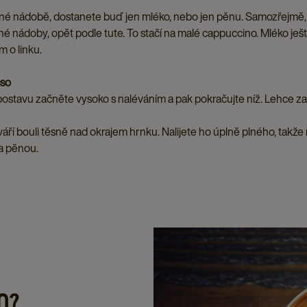
né nádobě, dostanete buď jen mléko, nebo jen pěnu. Samozřejmě, 
hé nádoby, opět podle tute. To stačí na malé cappuccino. Mléko ješt
 o linku.
sso
postavu začněte vysoko s naléváním a pak pokračujte níž. Lehce z
ří bouli těsně nad okrajem hrnku. Nalijete ho úplně plného, takže
a pěnou.
O?