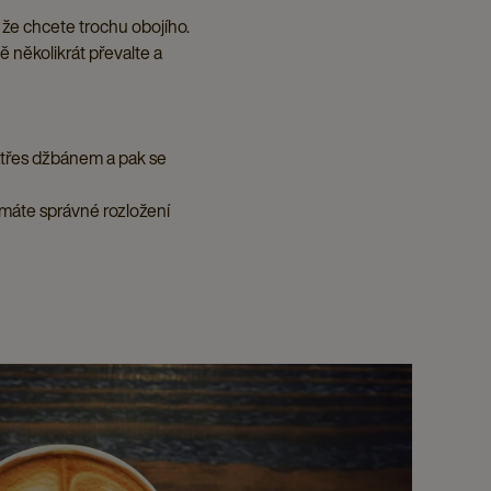
že chcete trochu obojího.
ě několikrát převalte a
atřes džbánem a pak se
 máte správné rozložení