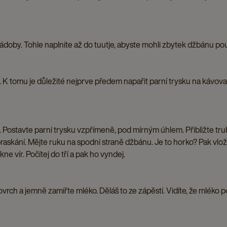
nádoby. Tohle naplníte až do tuutje, abyste mohli zbytek džbánu po
 K tomu je důležité nejprve předem napařit parní trysku na kávova
 Postavte parní trysku vzpřímeně, pod mírným úhlem. Přibližte tr
 praskání. Mějte ruku na spodní straně džbánu. Je to horko? Pak vlo
kne vír. Počítej do tří a pak ho vyndej.
rch a jemně zamířte mléko. Děláš to ze zápěstí. Vidíte, že mléko p