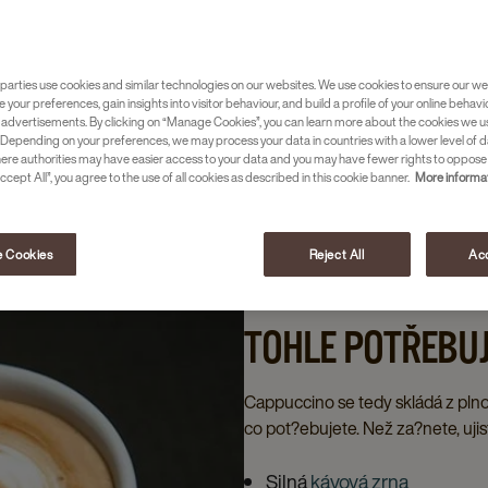
nout? S těmito deseti kroky připravíte v
chvilky.
parties use cookies and similar technologies on our websites. We use cookies to ensure our we
e your preferences, gain insights into visitor behaviour, and build a profile of your online behavi
 advertisements. By clicking on “Manage Cookies”, you can learn more about the cookies we u
Depending on your preferences, we may process your data in countries with a lower level of d
here authorities may have easier access to your data and you may have fewer rights to oppose
ccept All”, you agree to the use of all cookies as described in this cookie banner.
More informat
 Cookies
Reject All
Acc
TOHLE POTŘEBU
Cappuccino se tedy skládá z plno
co pot?ebujete. Než za?nete, ujis
Silná
kávová zrna