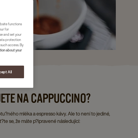
bsite functions
our for
se and set your
ata protection
 such access. By
ion about your
ept All
JETE NA CAPPUCCINO?
tu?ného mléka a espresso kávy. Ale to není to jediné,
t?te se, že máte p?ipravené následující: