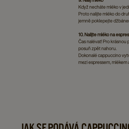
Když necháte mléko v jed
Proto nalijte mléko do dru
jemně poklepejte džbánem
10. Nalijte mléko na espre
Čas nalévat! Pro krásnou 
posuň zpět nahoru.
Dokonalé cappuccino vytvá
mezi espressem, mlékem 
JAK SE PODÁVÁ CAPPUCCIN