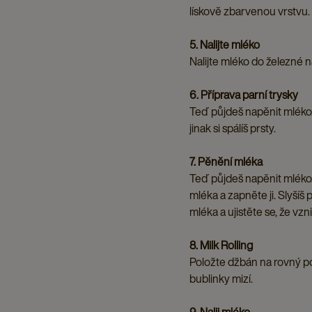
lískově zbarvenou vrstvu.
5. Nalijte mléko
Nalijte mléko do železné 
6. Příprava parní trysky
Teď půjdeš napěnit mléko.
jinak si spálíš prsty.
7. Pěnění mléka
Teď půjdeš napěnit mléko.
mléka a zapněte ji. Slyšíš
mléka a ujistěte se, že vzni
8. Milk Rolling
Položte džbán na rovný pov
bublinky mizí.
9. Nalij mléko