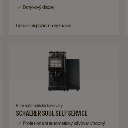
details
Dotykový displej
page
Cena k dispozici na vyžádání
Navigate
to
Schaerer
Soul
Self
Service
details
page
Navigate
Plně automatické kávovary
SCHAERER SOUL SELF SERVICE
to
Schaerer
Profesionální automatický kávovar vhodný