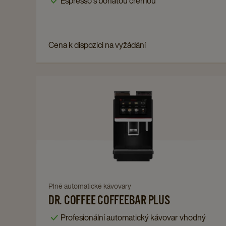
Espresso s bohatou crémou
PLUS
details
page
Cena k dispozici na vyžádání
Navigate
to
DR.
COFFEE
Coffeebar
Plus
details
page
Navigate
Plně automatické kávovary
DR. COFFEE COFFEEBAR PLUS
to
DR.
Profesionální automatický kávovar vhodný