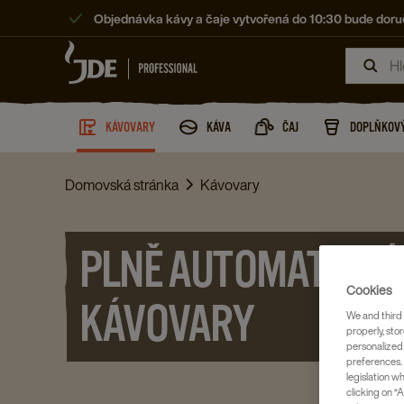
Objednávka kávy a čaje vytvořená do 10:30 bude doruč
KÁVOVARY
KÁVA
ČAJ
DOPLŇKOVÝ
Domovská stránka
Kávovary
PLNĚ AUTOMATICKÉ
Cookies
KÁVOVARY
We and third 
properly, stor
personalized
preferences. 
legislation w
clicking on “A