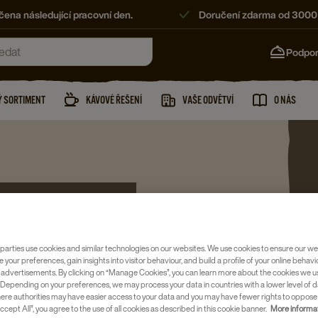
ena následující pracovní den.
Doručení zdarma od 3000
Podpo
 SORTIMENT
KÁVOVÉ ŘEŠENÍ
VAŠE ODVĚTVÍ
O NÁS
parties use cookies and similar technologies on our websites. We use cookies to ensure our we
e your preferences, gain insights into visitor behaviour, and build a profile of your online behavi
 advertisements. By clicking on “Manage Cookies”, you can learn more about the cookies we u
Depending on your preferences, we may process your data in countries with a lower level of d
here authorities may have easier access to your data and you may have fewer rights to oppose
ccept All”, you agree to the use of all cookies as described in this cookie banner.
More informat