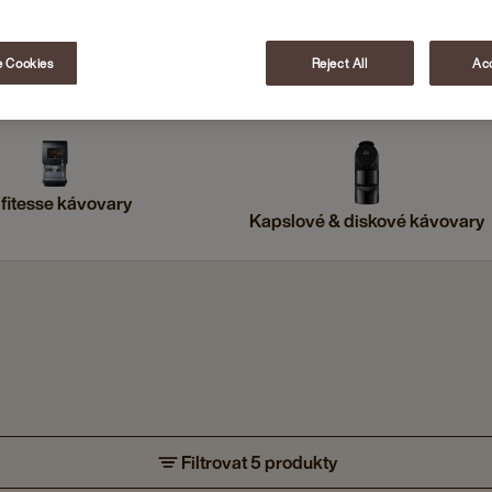
 Cookies
Reject All
Acc
fitesse kávovary
Kapslové & diskové kávovary
Filtrovat 5 produkty