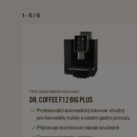
1 - 5 / 5
Navigate
to
Dr.
Coffee
F12
BIG
PLUS
details
Navigate
Plně automatické kávovary
page
DR. COFFEE F12 BIG PLUS
to
Dr.
Profesionální automatický kávovar vhodný
Coffee
pro kanceláře, hotely a ostatní gastro provozy
F12
Připravuje dva kávové nápoje současně
BIG