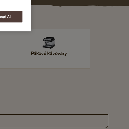
ept All
Pákové kávovary