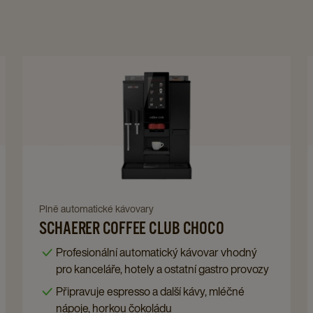
Navigate
to
Schaerer
Coffee
Club
Choco
details
page
Navigate
Plně automatické kávovary
SCHAERER COFFEE CLUB CHOCO
to
Schaerer
Profesionální automatický kávovar vhodný
Coffee
pro kanceláře, hotely a ostatní gastro provozy
Club
Připravuje espresso a další kávy, mléčné
Choco
nápoje, horkou čokoládu