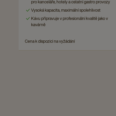
COFFEE
pro kanceláře, hotely a ostatní gastro provozy
Coffeebar
Vysoká kapacita, maximální spolehlivost
Plus
Kávu připravuje v profesionální kvalitě jako v
details
kavárně
page
Cena k dispozici na vyžádání