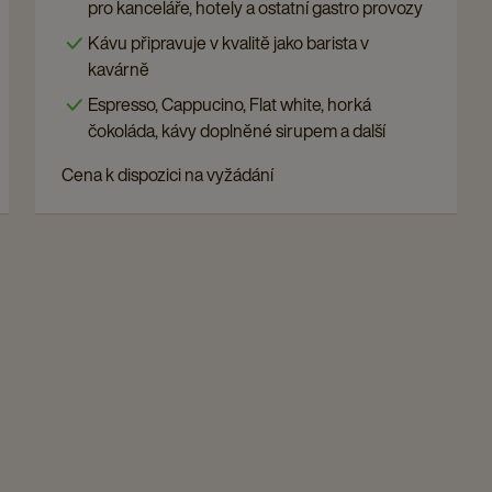
Soul
pro kanceláře, hotely a ostatní gastro provozy
Self
Kávu připravuje v kvalitě jako barista v
Service
kavárně
details
Espresso, Cappucino, Flat white, horká
page
čokoláda, kávy doplněné sirupem a další
Cena k dispozici na vyžádání