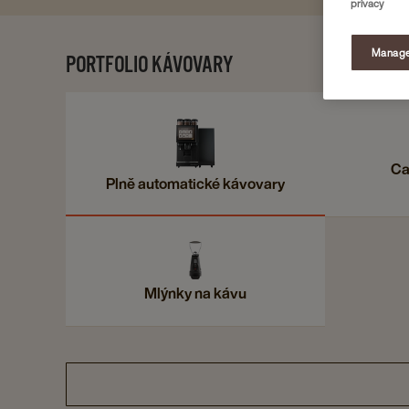
privacy
Manage
PORTFOLIO KÁVOVARY
Ca
Plně automatické kávovary
Mlýnky na kávu