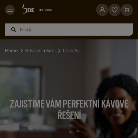
Go
Go
to
to
favorites
cart
page
page
Home
Kavove reseni
Odvetvi
ZAJISTÍME VÁM PERFEKTNÍ KÁVOVÉ
ŘEŠENÍ​