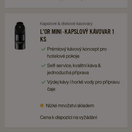
Navigate
Navigate
Kapslové & diskové kávovary
to
to
L'OR MINI - KAPSLOVÝ KÁVOVAR 1
KS
L'OR
L'OR
MINI
MINI
Prémiový kávový koncept pro
-
-
hotelové pokoje
KAPSLOVÝ
KAPSLOVÝ
Self-service, kvalitní káva &
KÁVOVAR
KÁVOVAR
jednoduchá příprava
1
1
Výdej kávy i horké vody pro přípravu
KS
KS
čaje
details
details
page
page
Nízké množství skladem
Cena k dispozici na vyžádání