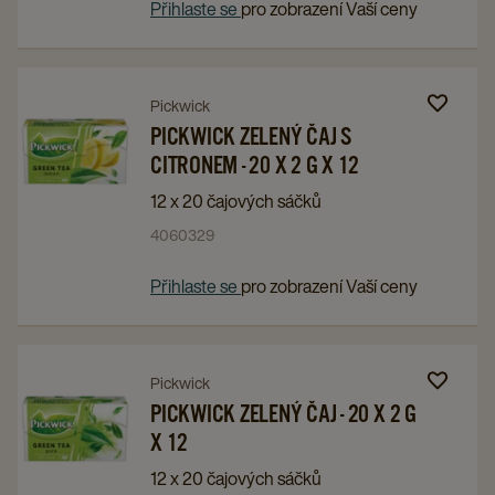
-
-
Přihlaste se
pro zobrazení Vaší ceny
VARIACE
VARIACE
ČAJŮ,
ČAJŮ,
100
100
Navigate
Navigate
Pickwick
X
X
to
to
PICKWICK ZELENÝ ČAJ S
1,75
1,75
CITRONEM - 20 X 2 G X 12
PICKWICK
PICKWICK
G
G
ZELENÝ
ZELENÝ
12 x 20 čajových sáčků
details
details
ČAJ
ČAJ
4060329
page
page
S
S
CITRONEM
CITRONEM
Přihlaste se
pro zobrazení Vaší ceny
-
-
20
20
X
X
Navigate
Navigate
Pickwick
2
2
to
to
PICKWICK ZELENÝ ČAJ - 20 X 2 G
G
G
X 12
PICKWICK
PICKWICK
X
X
ZELENÝ
ZELENÝ
12 x 20 čajových sáčků