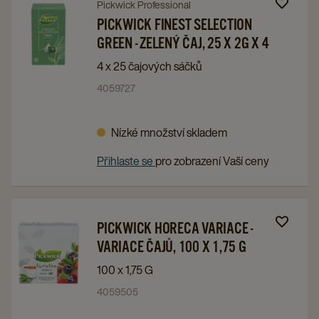
X
X
Navigate
Navigate
Pickwick Professional
2
2
to
to
PICKWICK FINEST SELECTION
G
G
GREEN - ZELENÝ ČAJ, 25 X 2G X 4
PICKWICK
PICKWICK
details
details
FINEST
FINEST
4 x 25 čajových sáčků
page
page
SELECTION
SELECTION
4059727
GREEN
GREEN
-
-
Nízké množství skladem
ZELENÝ
ZELENÝ
ČAJ,
ČAJ,
Přihlaste se
pro zobrazení Vaší ceny
25
25
X
X
2G
2G
Navigate
Navigate
PICKWICK HORECA VARIACE -
X
X
to
to
VARIACE ČAJŮ, 100 X 1,75 G
4
4
PICKWICK
PICKWICK
100 x 1,75 G
details
details
HORECA
HORECA
4059505
page
page
VARIACE
VARIACE