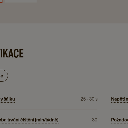
FIKACE
ce
y šálku
25 - 30 s
Napětí 
ba trvání čištění (min/týdně)
30
Požadov