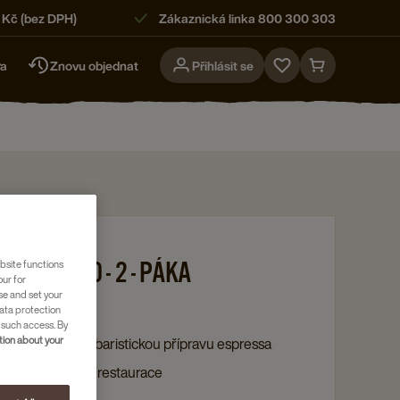
 Kč (bez DPH)
Zákaznická linka 800 300 303
ra
Znovu objednat
Přihlásit se
Go
Go
to
to
favorites
cart
page
page
ary
 CORE 600 - 2 - PÁKA
bsite functions
our for
se and set your
81012109
ata protection
 such access. By
ion about your
lní kávovar pro baristickou přípravu espressa
o kavárny, bary a restaurace