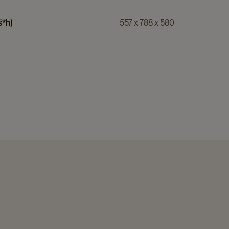
š*h)
557 x 788 x 580