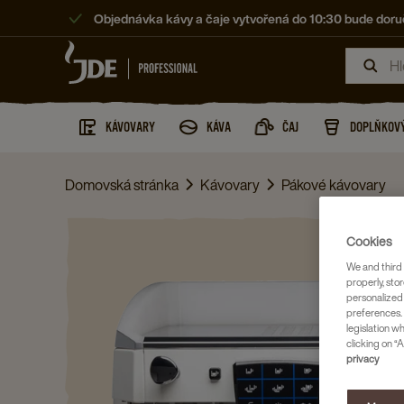
Objednávka kávy a čaje vytvořená do 10:30 bude doruč
KÁVOVARY
KÁVA
ČAJ
DOPLŇKOVÝ
Domovská stránka
Kávovary
Pákové kávovary
Cookies
We and third 
properly, stor
personalized
preferences. 
legislation w
clicking on “A
privacy