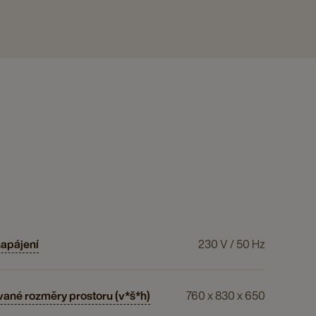
napájení
230 V / 50 Hz
ané rozměry prostoru (v*š*h)
760 x 830 x 650