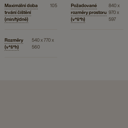
Maximální doba
105
Požadované
840 x
trvání čištění
rozměry prostoru
970 x
(min/týdně)
(v*š*h)
597
Rozměry
540 x 770 x
(v*š*h)
560