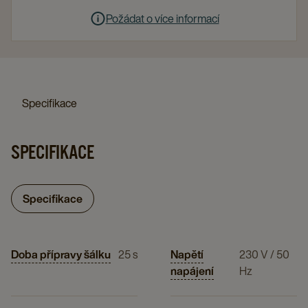
Požádat o více informací
Specifikace
SPECIFIKACE
Specifikace
Doba přípravy šálku
25 s
Napětí
230 V / 50
napájení
Hz