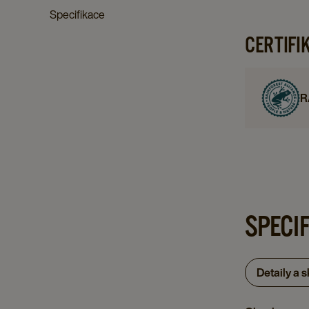
Specifikace
CERTIFI
R
SPECI
Detaily a 