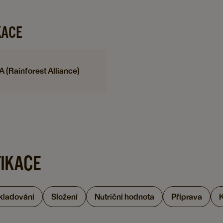
ČAJ,
G
15
X
KACE
X
5
2,5
detai
G
page
A (Rainforest Alliance)
X
5
details
page
FIKACE
skladování
Složení
Nutriční hodnota
Příprava
K