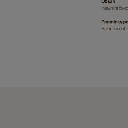
Obsah
Instantní čok
Podmínky pr
Baleno v ochr