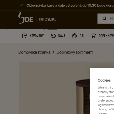
Objednávka kávy a čaje vytvořená do 10:30 bude doruč
KÁVOVARY
KÁVA
ČAJ
DOPLŇKOVÝ
Domovská stránka
Doplňkový sortiment
Cookies
We and third 
properly, stor
personalized
preferences. 
legislation w
clicking on “A
privacy