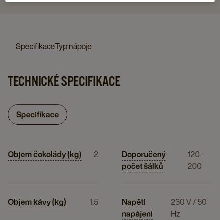
Specifikace
Typ nápoje
TECHNICKÉ SPECIFIKACE
Specifikace
Objem čokolády (kg)
2
Doporučený
120 -
počet šálků
200
Objem kávy (kg)
1,5
Napětí
230 V / 50
napájení
Hz