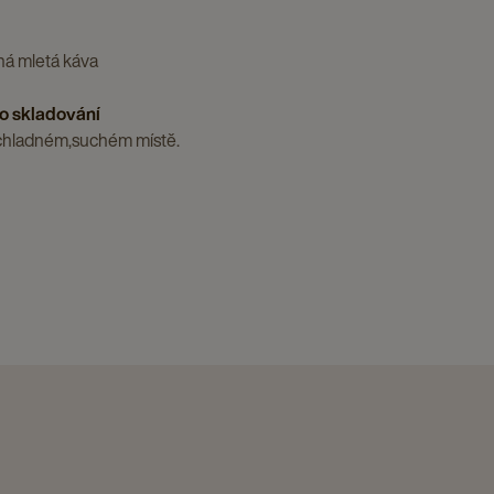
á mletá káva
o skladování
 chladném,suchém místě.