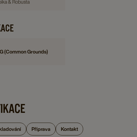
bika & Robusta
12
details
page
KACE
G (Common Grounds)
FIKACE
skladování
Příprava
Kontakt