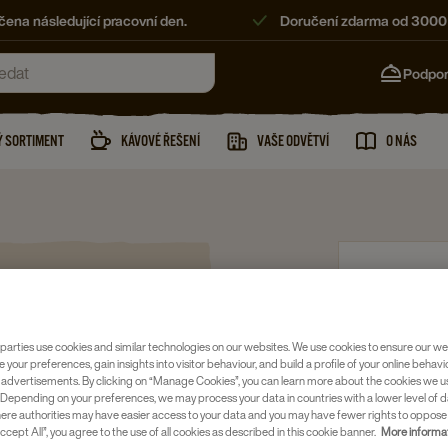
ena následující pracovní den.
Doručení zdarma od 3000
Podpo
 SORTIMENT
KÁVOVÉ ŘEŠENÍ
VAŠE ODVĚTVÍ
O NÁS
Mletá káva
JACOBS
KÁVA, 1
parties use cookies and similar technologies on our websites. We use cookies to ensure our we
e your preferences, gain insights into visitor behaviour, and build a profile of your online behavi
Číslo položky
 advertisements. By clicking on “Manage Cookies”, you can learn more about the cookies we u
Depending on your preferences, we may process your data in countries with a lower level of d
here authorities may have easier access to your data and you may have fewer rights to oppose
Mletá káv
ccept All”, you agree to the use of all cookies as described in this cookie banner.
More informat