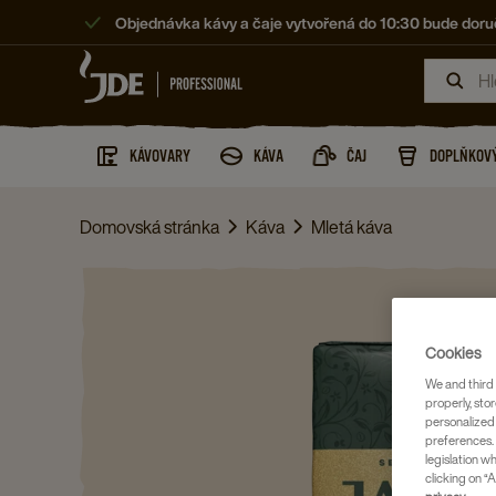
Objednávka kávy a čaje vytvořená do 10:30 bude doruč
KÁVOVARY
KÁVA
ČAJ
DOPLŇKOVÝ
Domovská stránka
Káva
Mletá káva
Cookies
We and third 
properly, stor
personalized
preferences. 
legislation w
clicking on “A