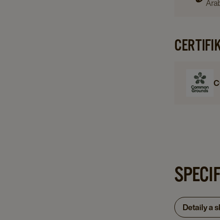
Ara
CERTIFI
C
SPECI
Detaily a 