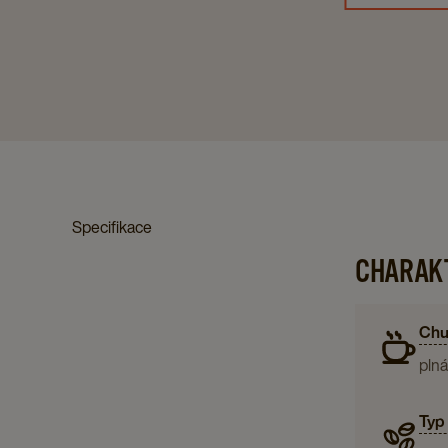
Specifikace
CHARAKT
Chu
plná
Typ