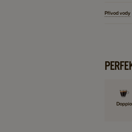
Přívod vody
PERFE
Doppio