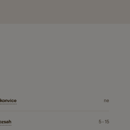
konvice
ne
rozsah
5 - 15