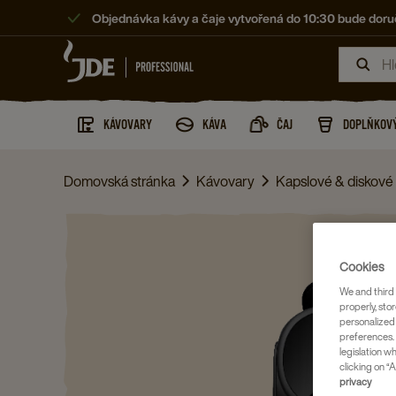
Objednávka kávy a čaje vytvořená do 10:30 bude doruč
KÁVOVARY
KÁVA
ČAJ
DOPLŇKOVÝ
Domovská stránka
Kávovary
Kapslové & diskové
Cookies
We and third 
properly, stor
personalized
preferences. 
legislation w
clicking on “A
privacy