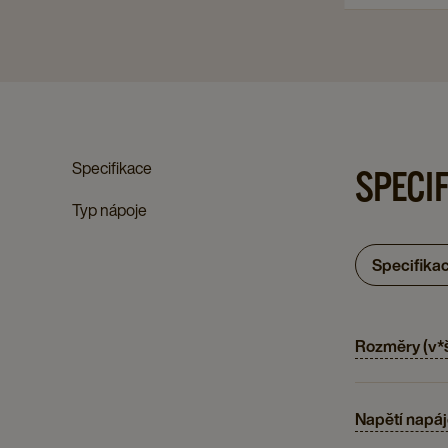
Specifikace
SPECI
Typ nápoje
Specifika
Rozměry (v*
Napětí napáj