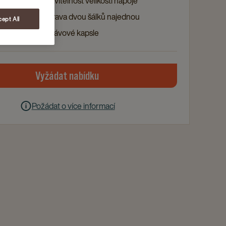
ávy ulehčí nastavitelnost velikosti nápoje
 funkce jako příprava dvou šálků najednou
ept All
ké rozpoznání kávové kapsle
Vyžádat nabídku
Požádat o více informací