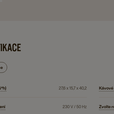
FIKACE
ce
š*h)
27,6 x 15,7 x 40,2
Kávové 
ení
230 V / 50 Hz
Zvolte 