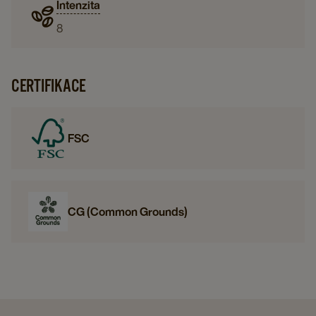
Intenzita
8
CERTIFIKACE
FSC
CG (Common Grounds)