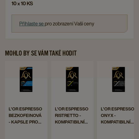
10 x 10 KS
Přihlaste se
pro zobrazení Vaší ceny
MOHLO BY SE VÁM TAKÉ HODIT
Navigate
Navigate
Navigat
to
to
to
L'OR
L'OR
L'OR
ESPRESSO
ESPRESSO
ESPRE
BEZKOFEINOVÁ
RISTRETTO
ONYX
Navigate
Navigate
Navigate
L'OR ESPRESSO
L'OR ESPRESSO
L'OR ESPRESSO
-
-
-
BEZKOFEINOVÁ
RISTRETTO -
ONYX -
to
to
to
KAPSLE
KOMPATIBILNÍ
KOMPATI
- KAPSLE PRO
KOMPATIBILNÍ
KOMPATIBILNÍ
L'OR
L'OR
L'OR
PRO
KAPSLE
KAPSLE
NESPRESSO®*
KAPSLE PRO
KAPSLE PRO
ESPRESSO
ESPRESSO
ESPRESSO
ORIGINAL, 10 X
NESPRESSO®*
NESPRESSO®*
NESPRESSO®*
PRO
PRO