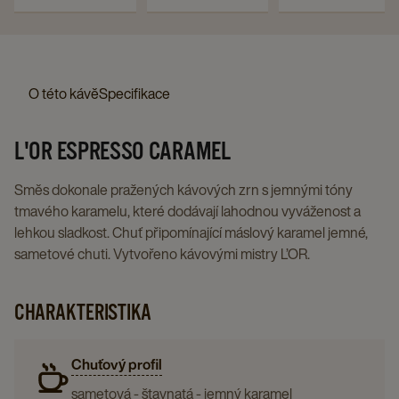
BEZKOFEINOVÁ
RISTRETTO
ONYX
10 KS
ORIGINAL, 10 X
ORIGINAL, 10 X
ORIGINAL,
NESPRESSO®*
NESPR
10 KS
10 KS
-
-
-
10
ORIGINAL,
ORIGINA
KAPSLE
KOMPATIBILNÍ
KOMPATIBILNÍ
X
10
10
PRO
KAPSLE
KAPSLE
10
X
X
O této kávě
Specifikace
NESPRESSO®*
PRO
PRO
KS
10
10
ORIGINAL,
NESPRESSO®*
NESPRESSO®
details
KS
KS
L'OR ESPRESSO CARAMEL
10
ORIGINAL,
ORIGINAL,
page
details
details
X
10
10
page
page
Směs dokonale pražených kávových zrn s jemnými tóny
10
X
X
tmavého karamelu, které dodávají lahodnou vyváženost a
KS
10
10
lehkou sladkost. Chuť připomínající máslový karamel jemné,
details
KS
KS
sametové chuti. Vytvořeno kávovými mistry L’OR.
page
details
details
page
page
CHARAKTERISTIKA
Chuťový profil
sametová - štavnatá - jemný karamel