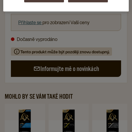
10 x 10 KS
Přihlaste se
pro zobrazení Vaší ceny
Dočasně vyprodáno
Tento produkt může být později znovu dostupný.
Informujte mě o novinkách
MOHLO BY SE VÁM TAKÉ HODIT
Navigate
Navigate
Navigat
to
to
to
L'OR
L'OR
L'OR