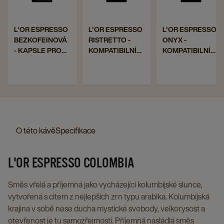
ESPRESSO
ESPRESSO
ESPRE
BEZKOFEINOVÁ
RISTRETTO
ONYX
Navigate
Navigate
Navigate
L'OR ESPRESSO
L'OR ESPRESSO
L'OR ESPRESSO
-
-
-
BEZKOFEINOVÁ
RISTRETTO -
ONYX -
to
to
to
KAPSLE
KOMPATIBILNÍ
KOMPATI
- KAPSLE PRO
KOMPATIBILNÍ
KOMPATIBILNÍ
L'OR
L'OR
L'OR
PRO
KAPSLE
KAPSLE
NESPRESSO®*
KAPSLE PRO
KAPSLE PRO
ESPRESSO
ESPRESSO
ESPRESSO
ORIGINAL, 10 X
NESPRESSO®*
NESPRESSO®*
NESPRESSO®*
PRO
PRO
BEZKOFEINOVÁ
RISTRETTO
ONYX
10 KS
ORIGINAL, 10 X
ORIGINAL, 10 X
ORIGINAL,
NESPRESSO®*
NESPR
10 KS
10 KS
-
-
-
10
ORIGINAL,
ORIGINA
KAPSLE
KOMPATIBILNÍ
KOMPATIBILNÍ
X
10
10
PRO
KAPSLE
KAPSLE
10
X
X
O této kávě
Specifikace
NESPRESSO®*
PRO
PRO
KS
10
10
ORIGINAL,
NESPRESSO®*
NESPRESSO®
details
KS
KS
L'OR ESPRESSO COLOMBIA
10
ORIGINAL,
ORIGINAL,
page
details
details
X
10
10
page
page
Směs vřelá a příjemná jako vycházející kolumbijské slunce,
10
X
X
vytvořená s citem z nejlepších zrn typu arabika. Kolumbijská
KS
10
10
krajina v sobě nese ducha mystické svobody, velkorysost a
details
KS
KS
otevřenost je tu samozřejmostí. Příjemná nasládlá směs