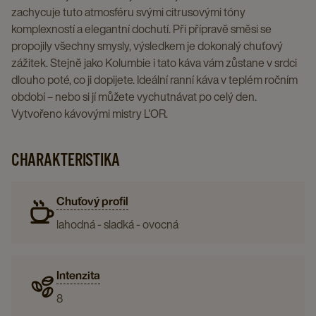
page
details
details
zachycuje tuto atmosféru svými citrusovými tóny
page
page
komplexností a elegantní dochutí. Při přípravě směsi se
propojily všechny smysly, výsledkem je dokonalý chuťový
zážitek. Stejně jako Kolumbie i tato káva vám zůstane v srdci
dlouho poté, co ji dopijete. Ideální ranní káva v teplém ročním
období – nebo si jí můžete vychutnávat po celý den.
Vytvořeno kávovými mistry L'OR.
CHARAKTERISTIKA
Chuťový profil
lahodná - sladká - ovocná
Intenzita
8