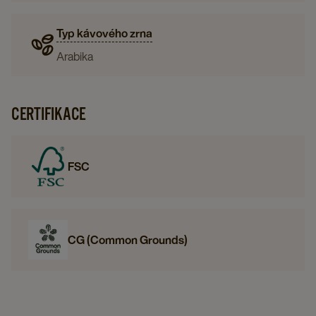
Typ kávového zrna
Arabika
CERTIFIKACE
FSC
CG (Common Grounds)