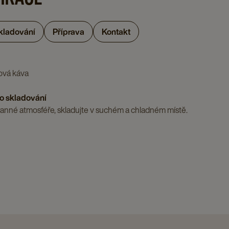
skladování
Příprava
Kontakt
ová káva
o skladování
anné atmosféře, skladujte v suchém a chladném místě.