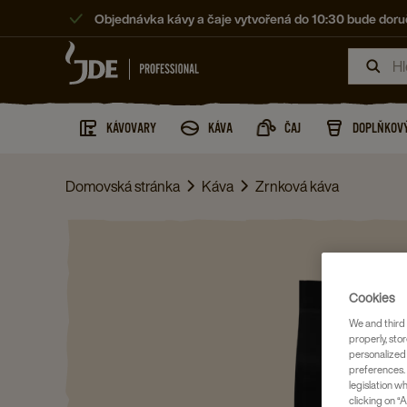
Objednávka kávy a čaje vytvořená do 10:30 bude doruč
KÁVOVARY
KÁVA
ČAJ
DOPLŇKOVÝ
Domovská stránka
Káva
Zrnková káva
Cookies
We and third 
properly, stor
personalized
preferences. 
legislation w
clicking on “A