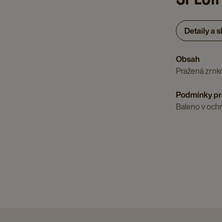
Detaily a 
Obsah
Pražená zrnk
Podmínky pr
Baleno v ochr