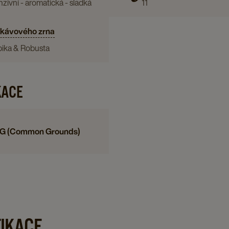
nzivní - aromatická - sladká
11
page
 kávového zrna
bika & Robusta
KACE
G (Common Grounds)
FIKACE