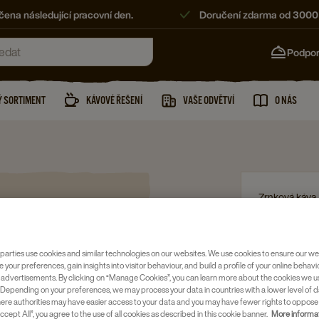
ena následující pracovní den.
Doručení zdarma od 3000
Podpo
 SORTIMENT
KÁVOVÉ ŘEŠENÍ
VAŠE ODVĚTVÍ
O NÁS
Zrnková káva
L'OR E
KÁVA, 4
parties use cookies and similar technologies on our websites. We use cookies to ensure our we
Číslo položky
e your preferences, gain insights into visitor behaviour, and build a profile of your online behavi
 advertisements. By clicking on “Manage Cookies”, you can learn more about the cookies we u
Depending on your preferences, we may process your data in countries with a lower level of d
Vytvořena
here authorities may have easier access to your data and you may have fewer rights to oppose
ccept All”, you agree to the use of all cookies as described in this cookie banner.
More informat