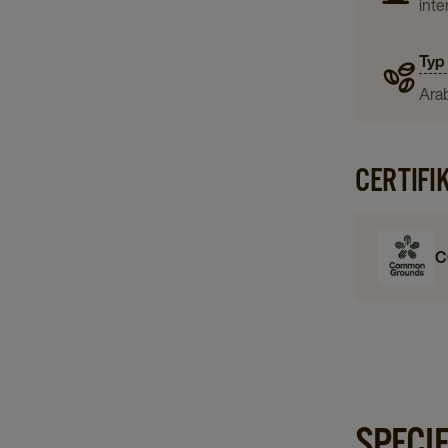
inte
Typ
Ara
CERTIFI
C
SPECI