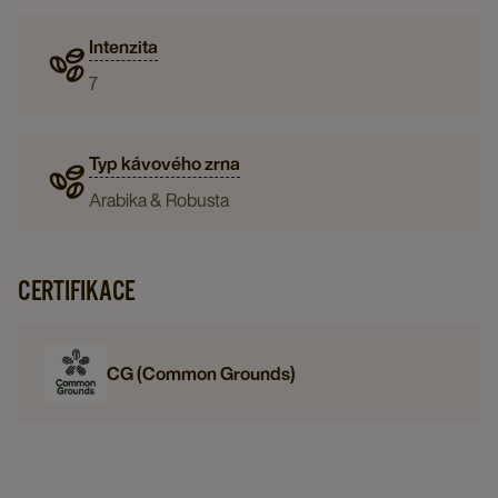
Intenzita
7
Typ kávového zrna
Arabika & Robusta
CERTIFIKACE
CG (Common Grounds)