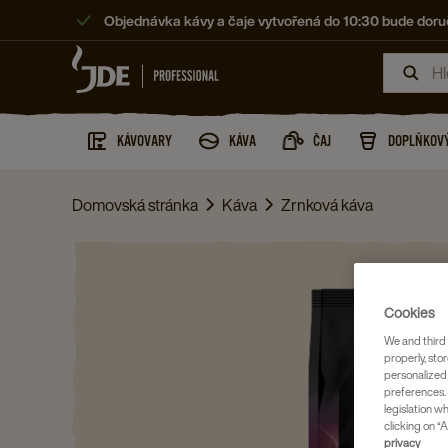
Objednávka kávy a čaje vytvořená do 10:30 bude doruč
KÁVOVARY
KÁVA
ČAJ
DOPLŇKOVÝ
Domovská stránka
Káva
Zrnková káva
Cookies
We and third 
properly, stor
personalized
preferences. 
legislation w
clicking on “A
privacy