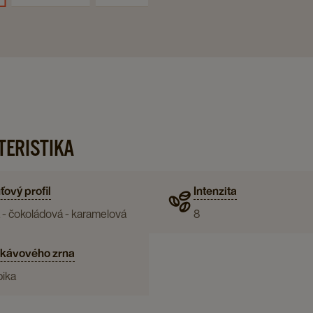
ERISTIKA
ťový profil
Intenzita
 - čokoládová - karamelová
8
 kávového zrna
bika