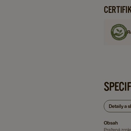
CERTIFI
R
SPECI
Detaily a 
Obsah
Pražená zrnk