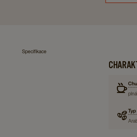
Specifikace
CHARAKT
Chu
plná
Typ
Ara