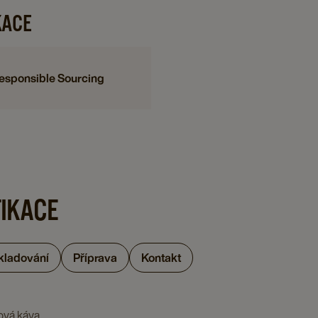
KACE
esponsible Sourcing
FIKACE
skladování
Příprava
Kontakt
ová káva