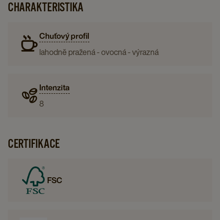
CHARAKTERISTIKA
Chuťový profil
lahodně pražená - ovocná - výrazná
Intenzita
8
CERTIFIKACE
FSC