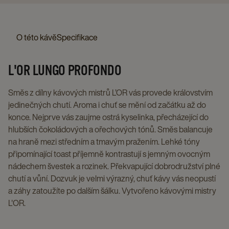
-
-
-
10
ORIGINAL,
ORIGINA
KAPSLE
KOMPATIBILNÍ
KOMPATIBILNÍ
X
10
10
PRO
KAPSLE
KAPSLE
10
X
X
O této kávě
Specifikace
NESPRESSO®*
PRO
PRO
KS
10
10
ORIGINAL,
NESPRESSO®*
NESPRESSO®
details
KS
KS
L'OR LUNGO PROFONDO
10
ORIGINAL,
ORIGINAL,
page
details
details
X
10
10
page
page
Směs z dílny kávových mistrů L’OR vás provede královstvím
10
X
X
jedinečných chutí. Aroma i chuť se mění od začátku až do
KS
10
10
konce. Nejprve vás zaujme ostrá kyselinka, přecházející do
details
KS
KS
hlubších čokoládových a ořechových tónů. Směs balancuje
page
details
details
na hraně mezi středním a tmavým pražením. Lehké tóny
page
page
připomínající toast příjemně kontrastují s jemným ovocným
nádechem švestek a rozinek. Překvapující dobrodružství plné
chutí a vůní. Dozvuk je velmi výrazný, chuť kávy vás neopustí
a záhy zatoužíte po dalším šálku. Vytvořeno kávovými mistry
L'OR.