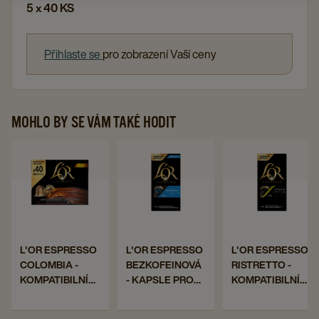
5 x 40 KS
Přihlaste se
pro zobrazení Vaší ceny
MOHLO BY SE VÁM TAKÉ HODIT
Navigate
Navigate
Navigat
to
to
to
L'OR
L'OR
L'OR
ESPRESSO
ESPRESSO
ESPRE
COLOMBIA
BEZKOFEINOVÁ
RISTRE
Navigate
Navigate
Navigate
L'OR ESPRESSO
L'OR ESPRESSO
L'OR ESPRESSO
-
-
-
COLOMBIA -
BEZKOFEINOVÁ
RISTRETTO -
to
to
to
KOMPATIBILNÍ
KAPSLE
KOMPATI
KOMPATIBILNÍ
- KAPSLE PRO
KOMPATIBILNÍ
L'OR
L'OR
L'OR
KAPSLE
PRO
KAPSLE
KAPSLE PRO
NESPRESSO®*
KAPSLE PRO
ESPRESSO
ESPRESSO
ESPRESSO
NESPRESSO®*
ORIGINAL, 10 X
NESPRESSO®*
PRO
NESPRESSO®*
PRO