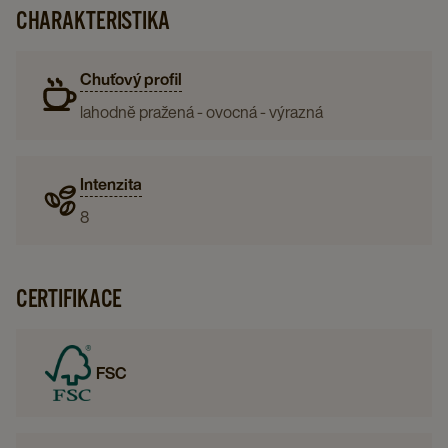
CHARAKTERISTIKA
Chuťový profil
lahodně pražená - ovocná - výrazná
Intenzita
8
CERTIFIKACE
FSC