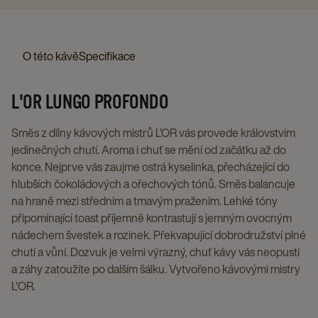
COLOMBIA
BEZKOFEINOVÁ
RISTRETTO
ORIGINAL, 5 X
10 KS
ORIGINAL, 10 X
NESPRESSO®*
ORIGINAL,
NESPR
40 KS
10 KS
-
-
-
ORIGINAL,
10
ORIGINA
KOMPATIBILNÍ
KAPSLE
KOMPATIBILNÍ
5
X
10
O této kávě
Specifikace
KAPSLE
PRO
KAPSLE
X
10
X
PRO
NESPRESSO®*
PRO
40
KS
10
L'OR LUNGO PROFONDO
NESPRESSO®*
ORIGINAL,
NESPRESSO®
KS
details
KS
ORIGINAL,
10
ORIGINAL,
details
page
details
Směs z dílny kávových mistrů L’OR vás provede královstvím
5
X
10
page
page
jedinečných chutí. Aroma i chuť se mění od začátku až do
X
10
X
konce. Nejprve vás zaujme ostrá kyselinka, přecházející do
40
KS
10
hlubších čokoládových a ořechových tónů. Směs balancuje
KS
details
KS
na hraně mezi středním a tmavým pražením. Lehké tóny
details
page
details
připomínající toast příjemně kontrastují s jemným ovocným
nádechem švestek a rozinek. Překvapující dobrodružství plné
page
page
chutí a vůní. Dozvuk je velmi výrazný, chuť kávy vás neopustí
a záhy zatoužíte po dalším šálku. Vytvořeno kávovými mistry
L'OR.