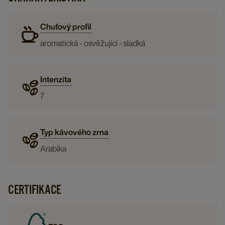
Chuťový profil
aromatická - osvěžující - sladká
Intenzita
7
Typ kávového zrna
Arabika
CERTIFIKACE