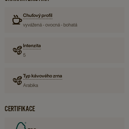
Chuťový profil
vyvážená - ovocná - bohatá
Intenzita
5
Typ kávového zrna
Arabika
CERTIFIKACE