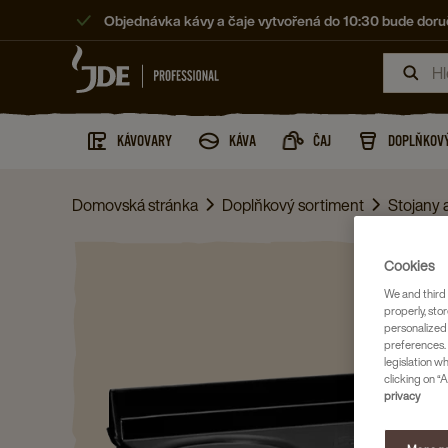
Objednávka kávy a čaje vytvořená do 10:30 bude doruč
KÁVOVARY
KÁVA
ČAJ
DOPLŇKOVÝ
Domovská stránka
Doplňkový sortiment
Stojany 
Cookies
We and third 
properly, stor
personalized
preferences. 
legislation w
clicking on “A
privacy