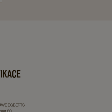
FIKACE
UWE EGBERTS
raat 80