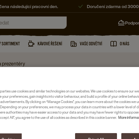
ena následující pracovní den.
Doručení zdarma od 3000
Podpo
 SORTIMENT
KÁVOVÉ ŘEŠENÍ
VAŠE ODVĚTVÍ
O NÁS
a prezentéry
Stojany a pre
parties use cookies and similar technologies on our websites. We use cookies to ensure our we
L'OR HO
e your preferences, gain insights into visitor behaviour, and build a profile of your online behavi
 advertisements. By clicking on “Manage Cookies”, you can learn more about the cookies we u
1 KS
Depending on your preferences, we may process your data in countries with a lower level of d
here authorities may have easier access to your data and you may have fewer rights to oppose
Číslo položky
ccept All”, you agree to the use of all cookies as described in this cookie banner.
More informat
Pro preze