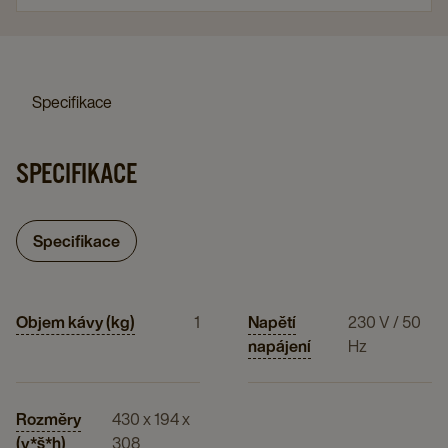
Specifikace
SPECIFIKACE
Specifikace
Objem kávy (kg)
1
Napětí
230 V / 50
napájení
Hz
Rozměry
430 x 194 x
(v*š*h)
308