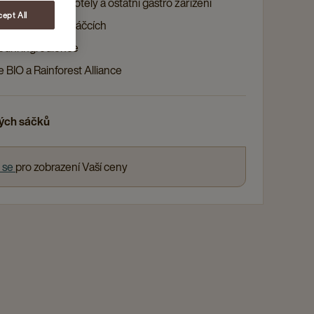
 pro kavárny, hotely a ostatní gastro zařízení
ept All
j v nálevových sáčcích
odní ingredience
e BIO a Rainforest Alliance
vých sáčků
e se
pro zobrazení Vaší ceny