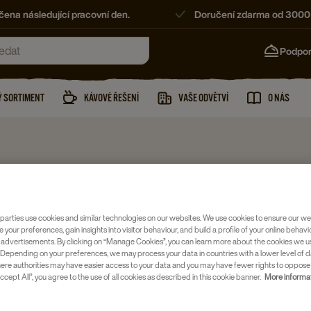
ena následující pracovní den.
Doručení zdarma od 3000
Podpo
 SORTIMENT
KÁVOVÉ ŘEŠENÍ
VAŠE ODVĚTVÍ
O NÁS
Bylinný čaj
MESSMER
parties use cookies and similar technologies on our websites. We use cookies to ensure our we
YLINNÝ 
e your preferences, gain insights into visitor behaviour, and build a profile of your online behavi
 advertisements. By clicking on “Manage Cookies”, you can learn more about the cookies we u
Depending on your preferences, we may process your data in countries with a lower level of d
Číslo položky
here authorities may have easier access to your data and you may have fewer rights to oppose
ccept All”, you agree to the use of all cookies as described in this cookie banner.
More informat
Prémiový b