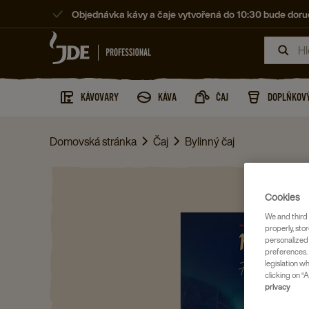
Objednávka kávy a čaje vytvořená do 10:30 bude doruč
KÁVOVARY
KÁVA
ČAJ
DOPLŇKOVÝ
Domovská stránka
Čaj
Bylinný čaj
Cookies
We and third 
properly, stor
personalized
preferences. 
legislation w
clicking on “A
privacy