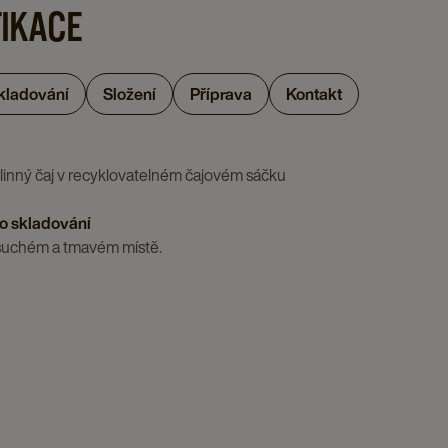
FIKACE
skladování
Složení
Příprava
Kontakt
inný čaj v recyklovatelném čajovém sáčku
o skladování
 suchém a tmavém místě.