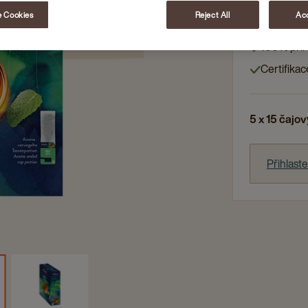
Čaj vhodný
 Cookies
Reject All
Acc
Sypaný ča
100% přír
Certifikac
5 x 15 čajo
Přihlast