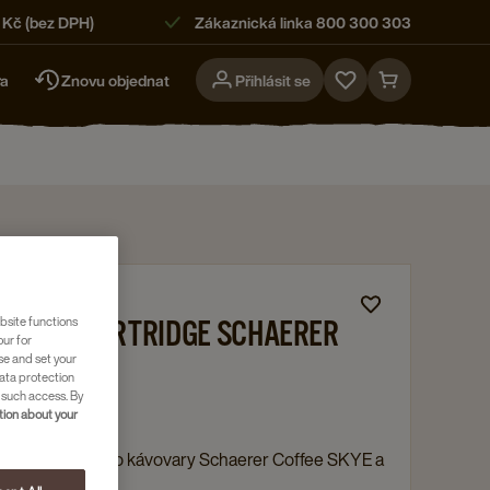
 Kč (bez DPH)
Zákaznická linka 800 300 303
ra
Znovu objednat
Přihlásit se
Go
Go
to
to
favorites
cart
page
page
edky
bsite functions
OVACÍ CARTRIDGE SCHAERER
our for
se and set your
UL - 1 KS
ata protection
 such access. By
55118117
ion about your
cí cartridge pro kávovary Schaerer Coffee SKYE a