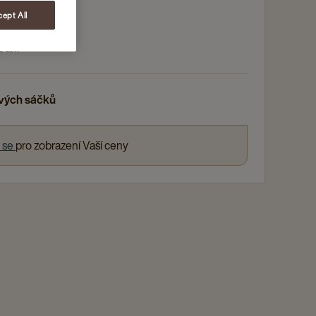
y zabalený
ept All
 anglická chuť
odní
ových sáčků
e se
pro zobrazení Vaší ceny