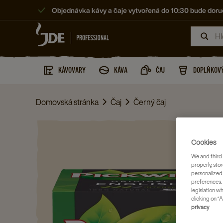
Objednávka kávy a čaje vytvořená do 10:30 bude doruč
KÁVOVARY
KÁVA
ČAJ
DOPLŇKOVÝ
Domovská stránka
Čaj
Černý čaj
Cookies
We and third 
properly, stor
personalized
preferences. 
legislation w
clicking on “A
privacy