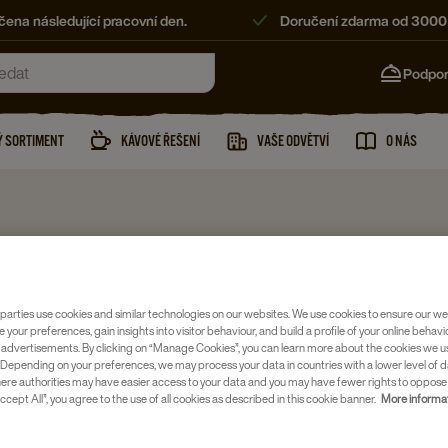
ena následující pracovní den.
Doručení zdarma od 3000
Podpo
 SORTIMENT
KÁVOVÉ ŘEŠENÍ
VAŠE ODVĚTVÍ
O NÁS
Černý čaj
PICKWIC
parties use cookies and similar technologies on our websites. We use cookies to ensure our we
X 12
e your preferences, gain insights into visitor behaviour, and build a profile of your online behavi
 advertisements. By clicking on “Manage Cookies”, you can learn more about the cookies we u
Depending on your preferences, we may process your data in countries with a lower level of d
Číslo položky
here authorities may have easier access to your data and you may have fewer rights to oppose
ccept All”, you agree to the use of all cookies as described in this cookie banner.
More informat
Černý čaj