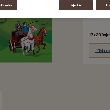
Hygienick
 Cookies
Reject All
Acc
Originální
100% přír
12 x 20 čaj
Přihlast