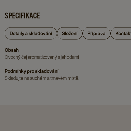
page
1,75
G
G
OVOCNÝ
ČAJ,
G
X
SPECIFIKACE
X
ČAJ,
20
X
12
12
20
X
12
details
details
X
2
Detaily a skladování
Složení
Příprava
Kontak
details
page
page
1,75
G
page
G
X
Obsah
X
12
Ovocný čaj aromatizovaný s jahodami
12
details
details
page
Podmínky pro skladování
Skladujte na suchém a tmavém místě.
page