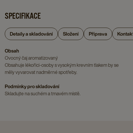
page
1,75
G
G
OVOCNÝ
ČAJ,
G
X
SPECIFIKACE
X
ČAJ,
20
X
12
12
20
X
12
details
details
X
2
Detaily a skladování
Složení
Příprava
Kontak
details
page
page
1,75
G
page
G
X
Obsah
X
12
Ovocný čaj aromatizovaný
12
details
Obsahuje lékořici-osoby s vysokým krevním tlakem by se
details
page
měly vyvarovat nadměrné spotřeby.
page
Podmínky pro skladování
Skladujte na suchém a tmavém místě.