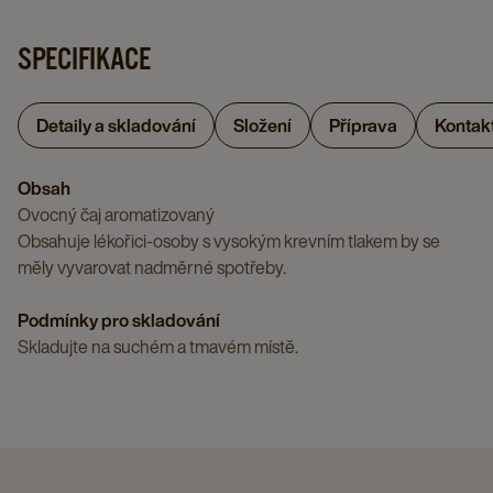
page
1,75
12
G
OVOCNÝ
X
G
details
SPECIFIKACE
X
ČAJ,
1,75
X
page
12
20
G
12
details
X
X
Detaily a skladování
Složení
Příprava
Kontak
details
page
1,75
12
page
G
details
Obsah
X
page
Ovocný čaj aromatizovaný
12
Obsahuje lékořici-osoby s vysokým krevním tlakem by se
details
měly vyvarovat nadměrné spotřeby.
page
Podmínky pro skladování
Skladujte na suchém a tmavém místě.