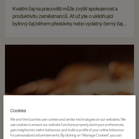
Kvalitní čaj na pracovišti může zvýšit spokojenost a
produktivitu zaměstnanců. Ať už jde o uklidňující
bylinný čaj během přestávky nebo vydatný černý čaj
na začátek dne, nabídka rozmanitých čajů vyhovuje
různým preferencím a přispívá k pozitivní pracovní
atmosféře.
Cookies
We and third parties use cookies and similar technologies on our websites. We
use cookies to ensure our website functions properly, store your preferences,
gain insights into visitor behaviour, and build a profile of your online behaviour
for personalized advertisements. By clicking on “Manage Cookies”, you can