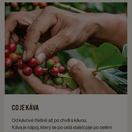
CO JE KÁVA
Od kávové třešně až po chvíli s kávou.
Káva je nápoj, který se po celá staletí pije po celém