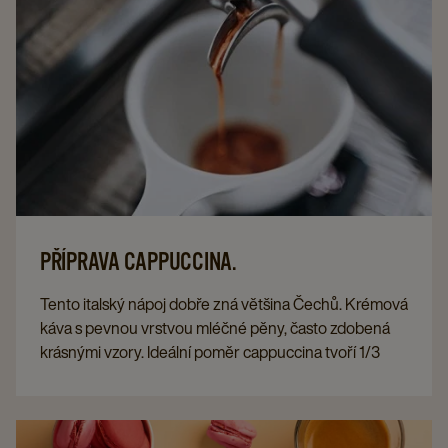
PŘÍPRAVA CAPPUCCINA.
Tento italský nápoj dobře zná většina Čechů. Krémová
káva s pevnou vrstvou mléčné pěny, často zdobená
krásnými vzory. Ideální poměr cappuccina tvoří 1/3
kávy, 1/3 horkého mléka a 1/3 mléčné pěny. Zní to
jednoduše, ale jak tohoto poměru skutečně
dosáhnout? S těmito deseti kroky připravíte v