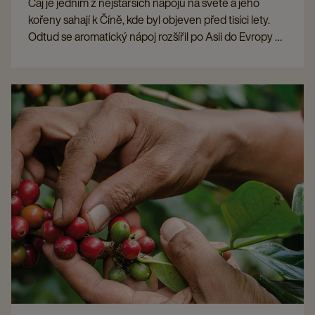
Čaj je jedním z nejstarších nápojů na světě a jeho
kořeny sahají k Číně, kde byl objeven před tisíci lety.
Odtud se aromatický nápoj rozšířil po Asii do Evropy a
stal se nedílnou součástí mnoha kultur. Dnes čaj
znamená nejen potěšení, ale také tradici, rozmanitost a
globální propojení.