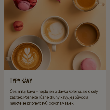
kávovaru na zrnkovou kávu lahodné cappuccino
během chvilky.
TYPY KÁVY
Češi milují kávu – nejde jen o dávku kofeinu, ale o celý
zážitek. Poznejte různé druhy kávy, její původ a
naučte se připravit svůj dokonalý šálek.