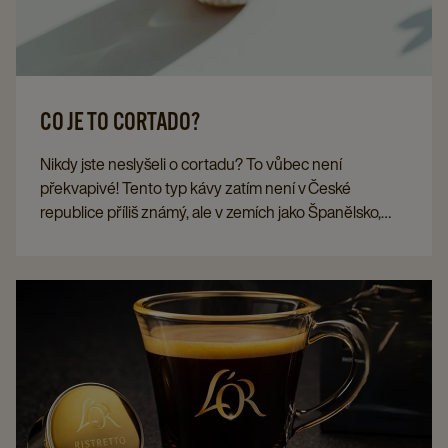
CO JE TO CORTADO?
Nikdy jste neslyšeli o cortadu? To vůbec není
překvapivé! Tento typ kávy zatím není v České
republice příliš známý, ale v zemích jako Španělsko,
Portugalsko a Kuba se objednává velmi často. Jak se
tento druh kávy připravuje? A jaké jsou
charakteristické znaky tohoto malého chuťového
zážitku? Na této stránce najdete odpovědi na všechny
tyto otázky.