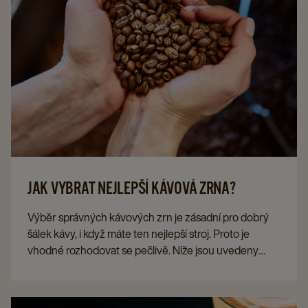
JAK VYBRAT NEJLEPŠÍ KÁVOVÁ ZRNA?
Výběr správných kávových zrn je zásadní pro dobrý
šálek kávy, i když máte ten nejlepší stroj. Proto je
vhodné rozhodovat se pečlivě. Níže jsou uvedeny
nejdůležitější faktory, které je třeba zvážit při nákupu
kávových zrn do kanceláře nebo domova.