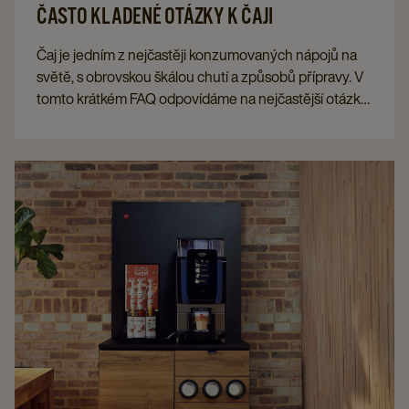
ČASTO KLADENÉ OTÁZKY K ČAJI
Čaj je jedním z nejčastěji konzumovaných nápojů na
světě, s obrovskou škálou chutí a způsobů přípravy. V
tomto krátkém FAQ odpovídáme na nejčastější otázky
týkající se přípravy, skladování a vychutnávání čaje.