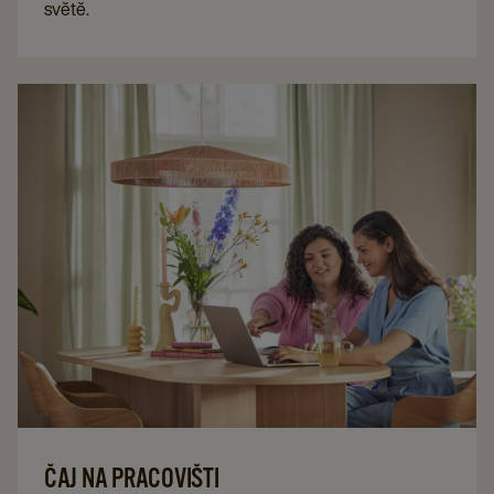
světě.
Ale jak se z kávové třešně stane vaše kávová chvilka?
Vysvětlíme vám celý proces.
ČAJ NA PRACOVIŠTI