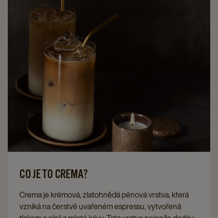
CO JE TO CREMA?
Crema je krémová, zlatohnědá pěnová vrstva, která
vzniká na čerstvě uvařeném espressu, vytvořená