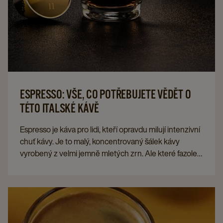
ESPRESSO: VŠE, CO POTŘEBUJETE VĚDĚT O
TÉTO ITALSKÉ KÁVĚ
Espresso je káva pro lidi, kteří opravdu milují intenzivní
chuť kávy. Je to malý, koncentrovaný šálek kávy
vyrobený z velmi jemně mletých zrn. Ale které fazole
vlastně potřebujete? Odkud pochází espresso? A jak si
ho objednat italsky?