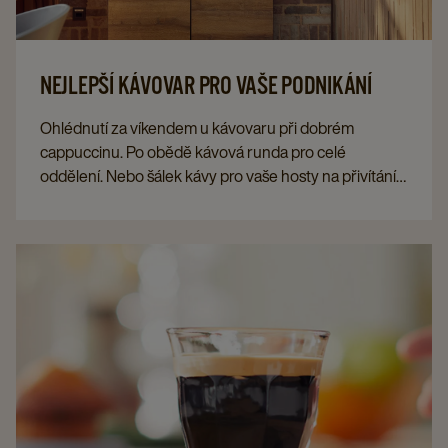
NEJLEPŠÍ KÁVOVAR PRO VAŠE PODNIKÁNÍ
Ohlédnutí za víkendem u kávovaru při dobrém
cappuccinu. Po obědě kávová runda pro celé
oddělení. Nebo šálek kávy pro vaše hosty na přivítání.
Káva v práci se spojuje. A káva, kterou podáváte,
hodně vypovídá o tom, jaký typ podnikání děláte.
Hledáte nejlepší kávovar do práce? S těmito šesti
užitečnými tipy najdete stroj, který vám bude nejlépe
vyhovovat.