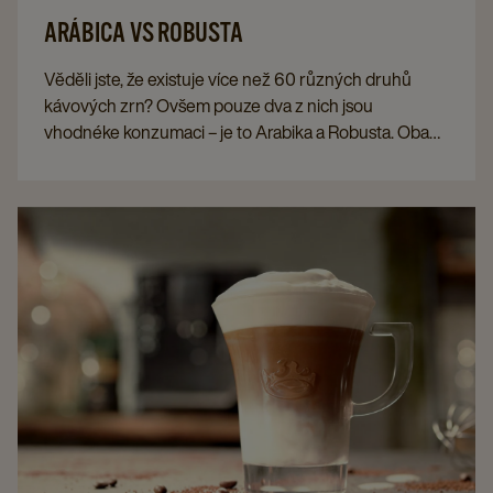
ARÁBICA VS ROBUSTA
Věděli jste, že existuje více než 60 různých druhů
kávových zrn? Ovšem pouze dva z nich jsou
vhodnéke konzumaci – je to Arabika a Robusta. Oba
tyto typy mají svá unikátní specifika. Pojďme si
vysvětlit,v čem spočívají rozdíly, které je charakterizují.