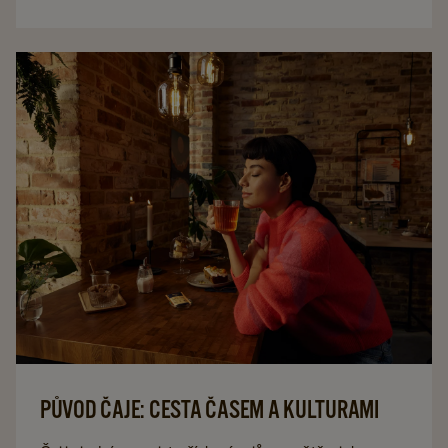
italská klasika si právem vydobyla pevné místo i v
české kávové nabídce. Je ale podávání cappuccina v
kanceláři stejně samozřejmé?
PŮVOD ČAJE: CESTA ČASEM A KULTURAMI