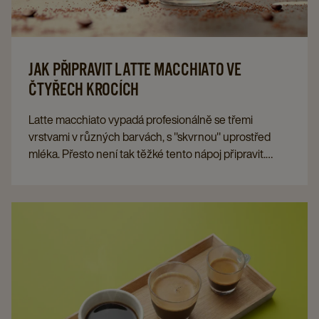
JAK PŘIPRAVIT LATTE MACCHIATO VE
ČTYŘECH KROCÍCH
Latte macchiato vypadá profesionálně se třemi
vrstvami v různých barvách, s "skvrnou" uprostřed
mléka. Přesto není tak těžké tento nápoj připravit.
Dodržujte tyto čtyři kroky a dejte na stůl dokonalé latte
macchiato.