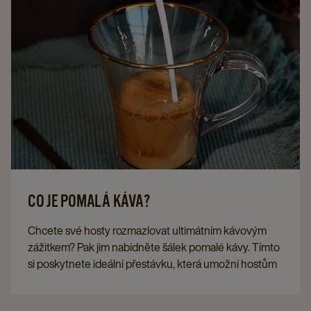
CO JE POMALÁ KÁVA?
Chcete své hosty rozmazlovat ultimátním kávovým
zážitkem? Pak jim nabídněte šálek pomalé kávy. Tímto
si poskytnete ideální přestávku, která umožní hostům
uniknout od jejich uponástěného života. Ale co
vlastně Slow Coffee je?