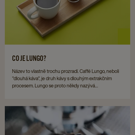
CO JE LUNGO?
Název to vlastně trochu prozradí. Caffé Lungo, neboli
"dlouhá káva", je druh kávy s dlouhým extrakčním
procesem. Lungo se proto někdy nazývá
"prodloužené espresso". Ale jak přesně se vyrábí
lungo? A která kávová zrna používáte pro dokonalou
Lungo kávu?