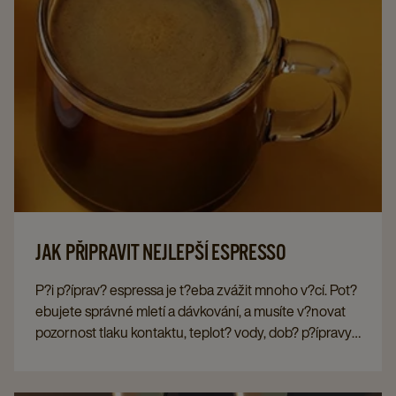
JAK PŘIPRAVIT NEJLEPŠÍ ESPRESSO
P?i p?íprav? espressa je t?eba zvážit mnoho v?cí. Pot?
ebujete správné mletí a dávkování, a musíte v?novat
pozornost tlaku kontaktu, teplot? vody, dob? p?ípravy
a extrakci. Nejlepší chu? espressa je nejlépe dosažena
pístovým strojem
. To vám umožní regulovat všechny