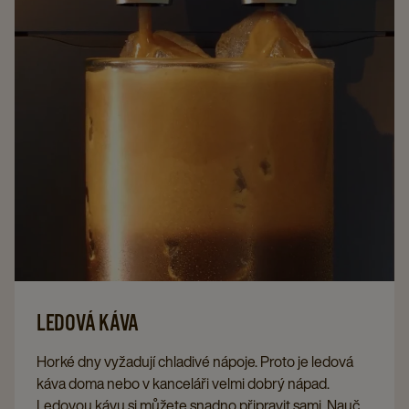
tyto vlastnosti. Jak na to? Dodržujte t?chto sedm
krok?.
LEDOVÁ KÁVA
Horké dny vyžadují chladivé nápoje. Proto je ledová
káva doma nebo v kanceláři velmi dobrý nápad.
Ledovou kávu si můžete snadno připravit sami. Naučte