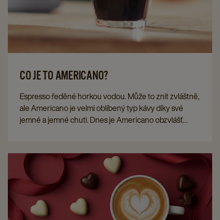
CO JE TO AMERICANO?
Espresso ředěné horkou vodou. Může to znít zvláštně,
ale Americano je velmi oblíbený typ kávy díky své
jemné a jemné chuti. Dnes je Americano obzvlášť
oblíbené mezi Američany. Co je to Americano a jak
připravit dokonalou kávu Americano? A jaký je vlastně
rozdíl mezi Americanem a Lungem?