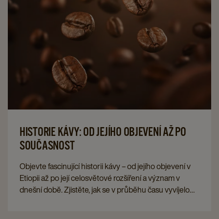
HISTORIE KÁVY: OD JEJÍHO OBJEVENÍ AŽ PO
SOUČASNOST
Objevte fascinující historii kávy – od jejího objevení v
Etiopii až po její celosvětové rozšíření a význam v
dnešní době. Zjistěte, jak se v průběhu času vyvíjelo
pěstování, příprava i kávová kultura.