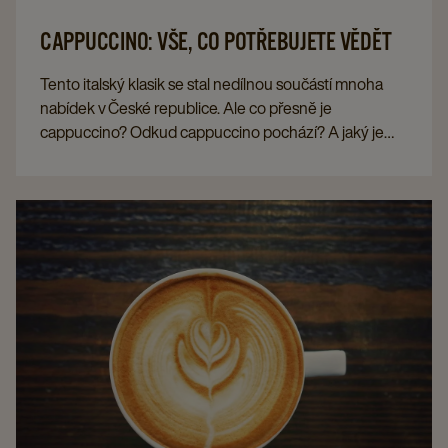
CAPPUCCINO: VŠE, CO POTŘEBUJETE VĚDĚT
Tento italský klasik se stal nedílnou součástí mnoha
nabídek v České republice. Ale co přesně je
cappuccino? Odkud cappuccino pochází? A jaký je
rozdíl například mezi flat white a latte macchiato?