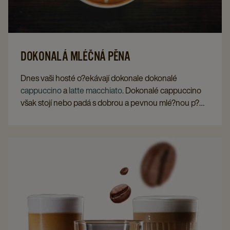
DOKONALÁ MLÉČNÁ PĚNA
Dnes vaši hosté o?ekávají dokonale dokonalé
cappuccino
a
latte macchiato
. Dokonalé cappuccino
však stojí nebo padá s dobrou a pevnou mlé?nou p?
nou (také nazývanou mikrop?na). P?e?t?te si, na co si
dát pozor p?i podávání dokonalé kávy s mlé?nou p?
nou.