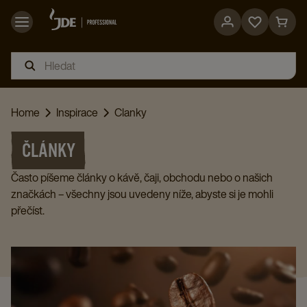
Go
Go
to
to
favorites
cart
page
page
Home
Inspirace
Clanky
ČLÁNKY
Často píšeme články o kávě, čaji, obchodu nebo o našich
značkách – všechny jsou uvedeny níže, abyste si je mohli
přečíst.