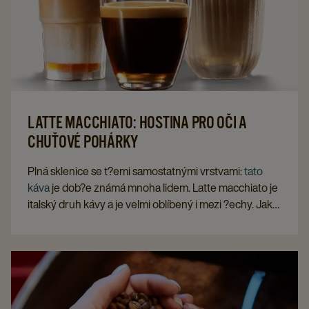
LATTE MACCHIATO: HOSTINA PRO OČI A
CHUŤOVÉ POHÁRKY
Plná sklenice se t?emi samostatnými vrstvami:
tato
káva
je dob?e známá mnoha lidem. Latte macchiato je
italský druh kávy a je velmi oblíbený i mezi ?echy. Jaké
suroviny ale tento nápoj obsahuj A jaký je rozdíl oproti
cappuccinu
, což je druh kávy, který se skládá také z
mléka a espressa? M?žete si ji p?e?íst zde.