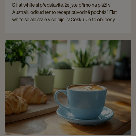
S flat white si představíte, že jste přímo na pláži v
Austrálii, odkud tento recept původně pochází. Flat
white se ale stále více pije i v Česku. Je to oblíbený
nápoj mezi baristy díky dokonalé rovnováze mezi
ristrettem a jemně našlehaným mlékem.