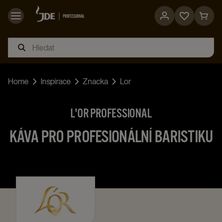
Go
Go
to
to
favorites
cart
page
page
Home
Inspirace
Znacka
Lor
L'OR PROFESSIONAL
KÁVA PRO PROFESIONÁLNÍ BARISTIKU