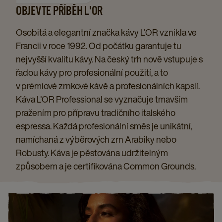
OBJEVTE PŘÍBĚH L'OR
Osobitá a elegantní značka kávy L'OR vznikla ve
Francii v roce 1992. Od počátku garantuje tu
nejvyšší kvalitu kávy. Na český trh nově vstupuje s
řadou kávy pro profesionální použití, a to
v prémiové zrnkové kávě a profesionálních kapslí.
Káva L'OR Professional se vyznačuje tmavším
pražením pro přípravu tradičního italského
espressa. Každá profesionální směs je unikátní,
namíchaná z výběrových zrn Arabiky nebo
Robusty. Káva je pěstována udržitelným
způsobem a je certifikována Common Grounds.