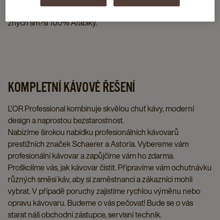
V profesionálních kapslích máte možnost si vybrat z více r?
zných sm?sí 100% Arabiky.
KOMPLETNÍ KÁVOVÉ ŘEŠENÍ
L'OR Professional kombinuje skvělou chuť kávy, moderní
design a naprostou bezstarostnost.
Nabízíme širokou nabídku profesionálních kávovarů
prestižních značek Schaerer a Astoria. Vybereme vám
profesionální kávovar a zapůjčíme vám ho zdarma.
Proškolíme vás, jak kávovar čistit. Připravíme vám ochutnávku
různých směsí káv, aby si zaměstnanci a zákazníci mohli
vybrat. V případě poruchy zajistíme rychlou výměnu nebo
opravu kávovaru. Budeme o vás pečovat! Bude se o vás
starat náš obchodní zástupce, servisní technik.