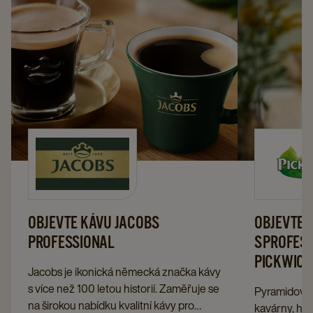
OBJEVTE KÁVU JACOBS
OBJEVTE 
PROFESSIONAL
S PROFES
PICKWICK
Jacobs je ikonická německá značka kávy
s více než 100 letou historií. Zaměřuje se
Pyramidové č
na širokou nabídku kvalitní kávy pro
kavárny, hot