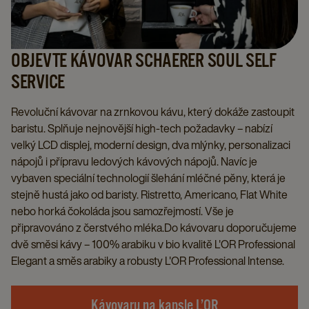
OBJEVTE KÁVOVAR SCHAERER SOUL SELF
SERVICE
Revoluční kávovar na zrnkovou kávu, který dokáže zastoupit
baristu. Splňuje nejnovější high-tech požadavky – nabízí
velký LCD displej, moderní design, dva mlýnky, personalizaci
nápojů i přípravu ledových kávových nápojů. Navíc je
vybaven speciální technologií šlehání mléčné pěny, která je
stejně hustá jako od baristy. Ristretto, Americano, Flat White
nebo horká čokoláda jsou samozřejmostí. Vše je
připravováno z čerstvého mléka.Do kávovaru doporučujeme
dvě směsi kávy – 100% arabiku v bio kvalitě L'OR Professional
Elegant a směs arabiky a robusty L'OR Professional Intense.​
Kávovaru na kapsle L’OR