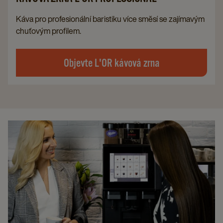
Káva pro profesionální baristiku více směsí se zajímavým
chuťovým profilem.
Objevte L'OR kávová zrna