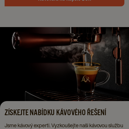
ZÍSKEJTE NABÍDKU KÁVOVÉHO ŘEŠENÍ
Jsme kávový experti. Vyzkoušejte naši kávovou službu