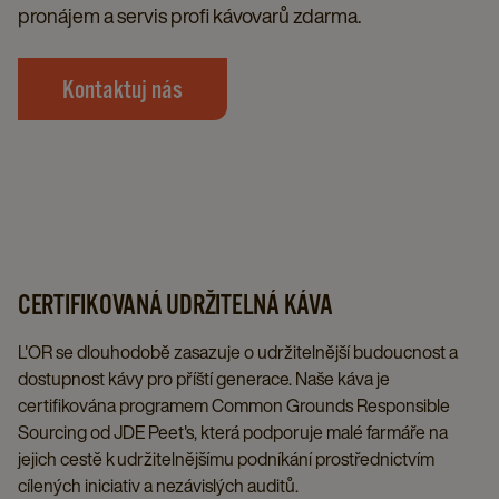
pronájem a servis profi kávovarů zdarma.
Kontaktuj nás
CERTIFIKOVANÁ UDRŽITELNÁ KÁVA
L'OR se dlouhodobě zasazuje o udržitelnější budoucnost a
dostupnost kávy pro příští generace. Naše káva je
certifikována programem Common Grounds Responsible
Sourcing od JDE Peet's, která podporuje malé farmáře na
jejich cestě k udržitelnějšímu podníkání prostřednictvím
cílených iniciativ a nezávislých auditů.