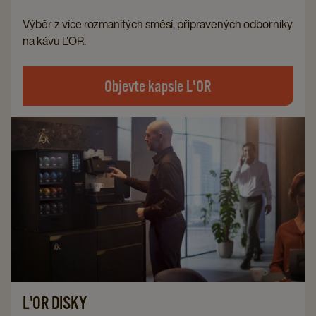
Výběr z více rozmanitých směsí, připravených odborníky
na kávu L'OR.
Objevte kapsle L'OR
L'OR DISKY