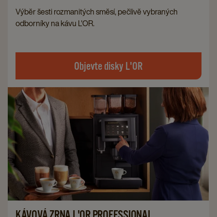
Výběr šesti rozmanitých směsí, pečlivě vybraných
odborníky na kávu L'OR.
Objevte disky L'OR
KÁVOVÁ ZRNA L'OR PROFESSIONAL