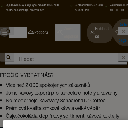
Objednávka kávy a čaje vytvořená do 10:30 bude
Doručení zdarma od 3000
Zákaznická link
doručena následující pracovní den.
Kč (bez DPH)
800 300 303
Go to
Znovu
Přihlásit
Podpora
favor
objednat
se
page
Home
Rada
PROČ SI VYBRAT NÁS?​
Více než 2 000 spokojených zákazníků​
Jsme kávový experti pro kanceláře, hotely a kavárny​
Nejmodernější kávovary Schaerer a Dr. Coffee​
Prémiová kvalita zrnkové kávy a velký výběr​
Čaje, čokoláda, doplňkový sortiment, kávové koktejly​