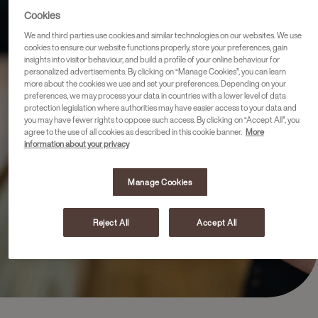
Cookies
We and third parties use cookies and similar technologies on our websites. We use
cookies to ensure our website functions properly, store your preferences, gain
insights into visitor behaviour, and build a profile of your online behaviour for
personalized advertisements. By clicking on “Manage Cookies”, you can learn
more about the cookies we use and set your preferences. Depending on your
preferences, we may process your data in countries with a lower level of data
protection legislation where authorities may have easier access to your data and
you may have fewer rights to oppose such access. By clicking on “Accept All”, you
agree to the use of all cookies as described in this cookie banner.
More
information about your privacy
Manage Cookies
Reject All
Accept All