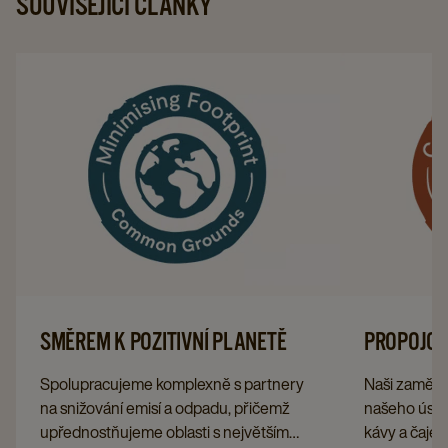
SOUVISEJÍCÍ ČLÁNKY
SMĚREM K POZITIVNÍ PLANETĚ
PROPOJOVÁ
Spolupracujeme komplexně s partnery
Naši zaměstn
na snižování emisí a odpadu, přičemž
našeho úspě
upřednostňujeme oblasti s největším
kávy a čaje, 