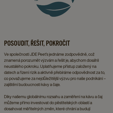
POSOUDIT, ŘEŠIT, POKROČIT
Ve společnosti JDE Peet’s jednáme zodpovědně, což
znamená porozumět výzvám a řešit je, abychom dosáhli
neustálého pokroku. Uplatňujeme přístup založený na
datech a řízení rizik a aktivně přebíráme odpovědnost za to,
co považujeme za nejdůležitější výzvu pro naše podnikání –
zajištění budoucnosti kávy a čaje.
Díky našemu globálnímu rozsahu a zaměření na kávu a čaj
můžeme přímo investovat do pěstitelských oblastí a
dosahovat měřitelných změn, které chrání a budují