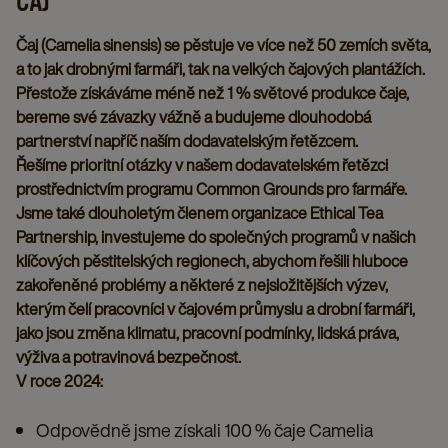
ČAJ
Čaj (Camelia sinensis) se pěstuje ve více než 50 zemích světa,
a to jak drobnými farmáři, tak na velkých čajových plantážích.
Přestože získáváme méně než 1 % světové produkce čaje,
bereme své závazky vážně a budujeme dlouhodobá
partnerství napříč naším dodavatelským řetězcem.
Řešíme prioritní otázky v našem dodavatelském řetězci
prostřednictvím programu Common Grounds pro farmáře.
Jsme také dlouholetým členem organizace Ethical Tea
Partnership, investujeme do společných programů v našich
klíčových pěstitelských regionech, abychom řešili hluboce
zakořeněné problémy a některé z nejsložitějších výzev,
kterým čelí pracovníci v čajovém průmyslu a drobní farmáři,
jako jsou změna klimatu, pracovní podmínky, lidská práva,
výživa a potravinová bezpečnost.
V roce 2024:
Odpovědně jsme získali 100 % čaje Camelia