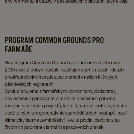
environmentální otázky v pěstitelských oblastech kávy a čaje.
PROGRAM COMMON GROUNDS PRO
FARMÁŘE
Náš program Common Grounds pro farmáře vznikl v roce
2015 a od té doby neustále rozšiřujeme jeho rozsah i dosah
prostřednictvím investic a partnerství v našich klíčových
pěstitelských regionech.
Spolupracujeme s farmářskými komunitami, dodavateli,
nevládními organizacemi a místními vládními orgány na
realizaci víceletých projektů, které řeší místní potřeby, včetně
udržitelných a regenerativních zemědělských postupů (např.
klimaticky šetrné zemědělství, kvalita plodin, biodiverzita),
životních podmínek farmářů a pracovních praktik.