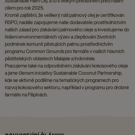
Sustainable Palm Oil), a to s velkým předstihem před naším
cílem pro rok 2025.
Kromě zajištění, že veškerý náš palmový olej je certifikován
RSPO, nadále zapojujeme naše dodavatele prostřednictvím
našich zásad pro získávání palmového oleje a investujeme do
řešení environmentálních výzev a zlepšování životních
podmínek komunit pěstujících palmu prostřednictvím
programu Common Grounds pro farmáře v našich hlavních
pěstitelských oblastech Malajsie a Indonésie.
Pracujeme také na odpovědném získávání kokosového oleje
a jsme členem iniciativy Sustainable Coconut Partnership,
kde se aktivně podílíme na tematických programech pro
rozvoj kokosového sektoru, například v programu pro drobné
farmáře na Filipínách.