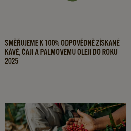
stávající půdě a zvýšit jejich výdělkové možnosti.
SMĚŘUJEME K 100% ODPOVĚDNĚ ZÍSKANÉ
KÁVĚ, ČAJI A PALMOVÉMU OLEJI DO ROKU
2025