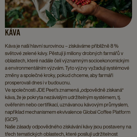
KÁVA
Káva je naší hlavní surovinou – získáváme přibližně 8 %
světové zelené kávy. Pěstují ji miliony drobných farmářů v
oblastech, které nadále čelí významným socioekonomickým
a environmentálním výzvám. Tyto výzvy vyžadují systémové
změny a společné kroky, pokud chceme, aby farmáři
prosperovali dnes i v budoucnu.
Ve společnosti JDE Peet’s znamená „odpovědně získaná“
káva, že je pokryta nezávislým udržitelným systémem, tj.
ověřením nebo certifikací, uznávanou kávovým průmyslem,
například mechanismem ekvivalence Global Coffee Platform
(GCP).
Naše zásady odpovědného získávání kávy jsou postaveny na
třech tematických oblastech, které posilují udržitelnost