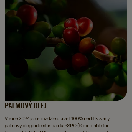
PALMOVÝ OLEJ
V roce 2024 jsme i nadále udrželi 100% certifikovaný
palmový olej podle standardu RSPO (Roundtable for