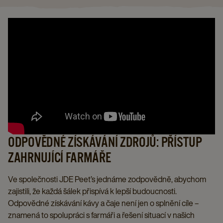
ODPOVĚDNÉ ZÍSKÁVÁNÍ ZDROJŮ: PŘÍSTUP
ZAHRNUJÍCÍ FARMÁŘE
Ve společnosti JDE Peet’s jednáme zodpovědně, abychom
zajistili, že každá šálek přispívá k lepší budoucnosti.
Odpovědné získávání kávy a čaje není jen o splnění cíle –
znamená to spolupráci s farmáři a řešení situací v našich