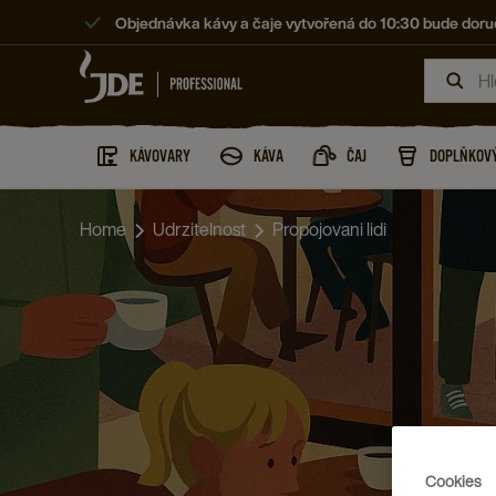
Objednávka kávy a čaje vytvořená do 10:30 bude doruč
KÁVOVARY
KÁVA
ČAJ
DOPLŇKOVÝ
Home
Udrzitelnost
Propojovani lidi
Cookies