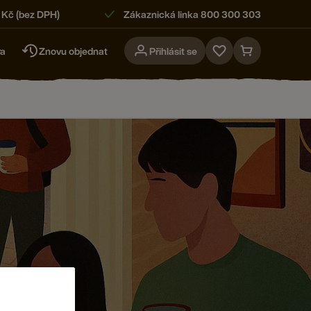
 Kč (bez DPH)
Zákaznická linka 800 300 303
ra
Znovu objednat
Přihlásit se
Go
Go
to
to
favorites
cart
page
page