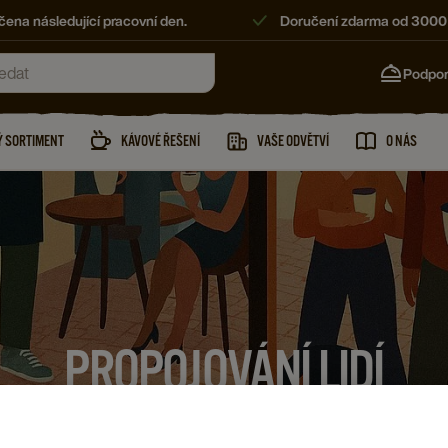
ena následující pracovní den.
Doručení zdarma od 3000
Podpo
 SORTIMENT
KÁVOVÉ ŘEŠENÍ
VAŠE ODVĚTVÍ
O NÁS
PROPOJOVÁNÍ LIDÍ