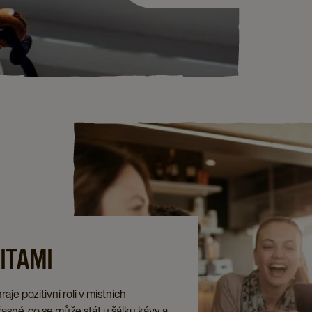
ITAMI
aje pozitivní roli v místních
asné, co se může stát u šálku kávy a