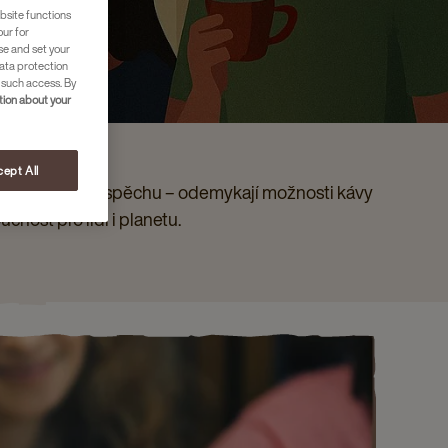
bsite functions
our for
se and set your
ata protection
 such access. By
ion about your
ept All
 silou našeho úspěchu – odemykají možnosti kávy
ucnost pro lidi i planetu.