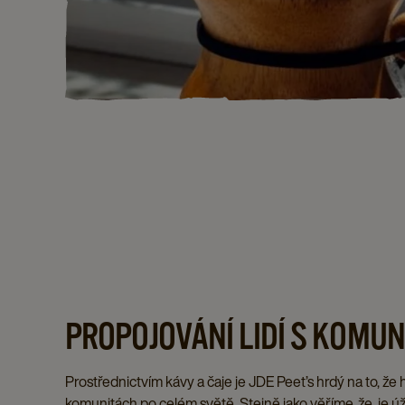
PROPOJOVÁNÍ LIDÍ S KOMUN
Prostřednictvím kávy a čaje je JDE Peet’s hrdý na to, že hr
komunitách po celém světě. Stejně jako věříme, že ‚je úž