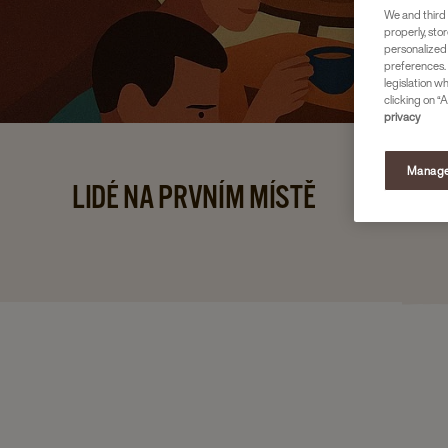
We and third 
properly, stor
personalized
preferences. 
legislation w
clicking on “A
privacy
Manage
LIDÉ NA PRVNÍM MÍSTĚ