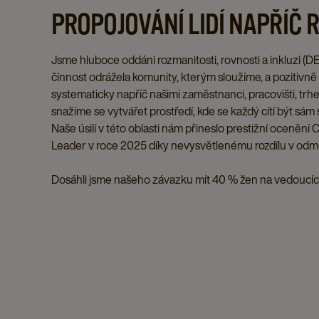
PROPOJOVÁNÍ LIDÍ NAPŘÍČ 
Jsme hluboce oddáni rozmanitosti, rovnosti a inkluzi (DE
činnost odrážela komunity, kterým sloužíme, a pozitivně
systematicky napříč našimi zaměstnanci, pracovišti, t
snažíme se vytvářet prostředí, kde se každý cítí být sám
Naše úsilí v této oblasti nám přineslo prestižní ocenění C
Leader v roce 2025 díky nevysvětlenému rozdílu v odm
Dosáhli jsme našeho závazku mít 40 % žen na vedoucíc