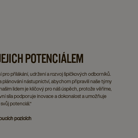
 JEJICH POTENCIÁLEM
ní pro přilákání, udržení a rozvoj špičkových odborníků.
 plánování nástupnictví, abychom připravili naše týmy
ašim lidem je klíčový pro náš úspěch, protože věříme,
vní síla podporuje inovace a dokonalost a umožňuje
vůj potenciál.“
oucích pozicích