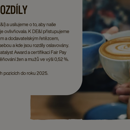
ROZDÍLY
&I) a usilujeme o to, aby naše
 je ovlivňovala. K DE&I přistupujeme
rhem a dodavatelským řetězcem,
 sebou a kde jsou rozdíly oslavovány.
atalyst Award a certifikaci Fair Pay
ěňování žen a mužů ve výši 0,52 %.
h pozicích do roku 2025.