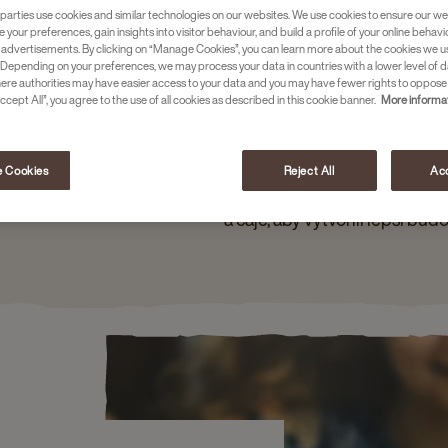
parties use cookies and similar technologies on our websites. We use cookies to ensure our we
e your preferences, gain insights into visitor behaviour, and build a profile of your online behavi
 advertisements. By clicking on “Manage Cookies”, you can learn more about the cookies we u
Depending on your preferences, we may process your data in countries with a lower level of d
here authorities may have easier access to your data and you may have fewer rights to oppose
ccept All”, you agree to the use of all cookies as described in this cookie banner.
More informat
 Cookies
Reject All
Acc
Naši zaměstnanci jsou hnací
a čaje, aby vytvořili lepší budo