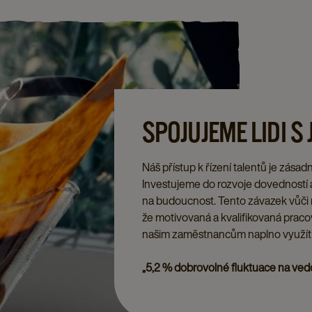
SPOJUJEME LIDI S
Náš přístup k řízení talentů je zásad
Investujeme do rozvoje dovedností a
na budoucnost. Tento závazek vůči n
že motivovaná a kvalifikovaná praco
našim zaměstnancům naplno využít s
„5,2 % dobrovolné fluktuace na ved