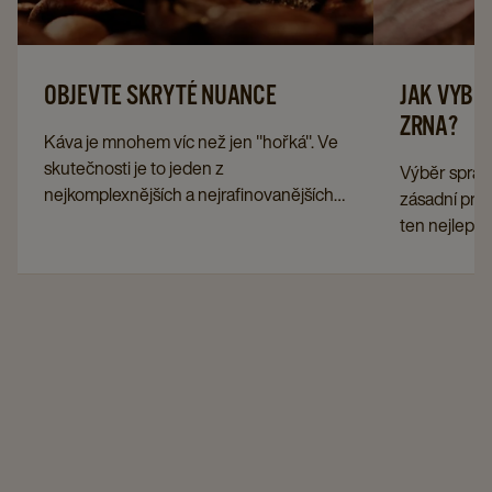
OBJEVTE SKRYTÉ NUANCE
JAK VYBR
ZRNA?
Káva je mnohem víc než jen "hořká". Ve
skutečnosti je to jeden z
Výběr správ
nejkomplexnějších a nejrafinovanějších
zásadní pro 
nápojů na světě, s neuvěřitelnou
ten nejlepší 
rozmanitostí vůní, textur a chutí. Každý
rozhodovat s
kelímek vypráví příběh formovaný
uvedeny nejd
původem zrna, podmínkami, ve kterých
třeba zvážit
bylo pěstováno, a způsobem zpracování,
kanceláře n
pražení a ztuhnutí.