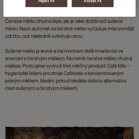
Reject All
Accept All
vychutnat. Cappuccino však může být velmi cenově
dostupné. Nejdůležitější pro vaši peněženku je výběr mléka.
Čerstvé mléko chutná lépe, ale je také dražší než sušené
mléko. Navíc automat na čerstvé mléko vyžaduje intenzivnější
údržbu, což následně ovlivňuje cenu.
Sušené mléko je levné a má mnohem delší trvanlivost ve
srovnání s čerstvým mlékem. Nicméně čerstvé mléko chutná
nejlépe. Proto jsme vyvinuli třetí mléčný produkt: Café Milc –
hygienické řešení pro stroje Cafitesse s koncentrovaným
pravým mlékem. Ideální, pokud hledáte dobrou alternativu
mezi sušeným a čerstvým mlékem.