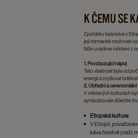
K ČEMU SE K
Zpočátku byla káva v Etiop
její rozmanité možnosti vy
Níže uvádíme některé z ne
1. Povzbuzující nápoj
Tato vlastnost byla od po
energii a zvyšovat bdělost
2. Obřadní a ceremoniální 
V některých kulturách by
symbolizovala důležité ži
Etiopská kultura:
V Etiopii, považovan
káva čerstvě praží, m