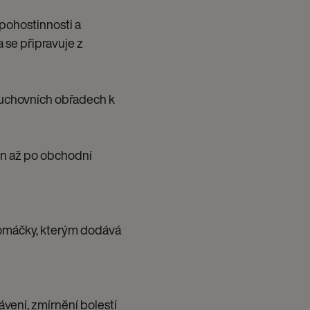
pohostinnosti a
 se připravuje z
duchovních obřadech k
en až po obchodní
 omáčky, kterým dodává
ávení, zmírnění bolestí