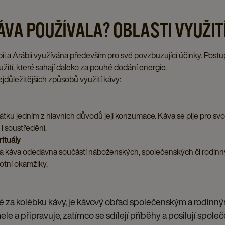
ÁVA POUŽÍVALA? OBLASTI VYUŽITÍ
ii a Arábii využívána především pro své povzbuzující účinky. Postup
užití, které sahají daleko za pouhé dodání energie.
jdůležitějších způsobů využití kávy:
čátku jedním z hlavních důvodů její konzumace. Káva se pije pro s
 i soustředění.
rituály
la káva odedávna součástí náboženských, společenských či rodinn
votní okamžiky.
é za kolébku kávy, je kávový obřad společenským a rodinný
ele a připravuje, zatímco se sdílejí příběhy a posilují spole