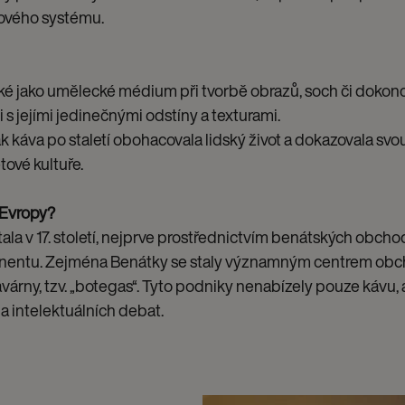
vového systému.
ké jako umělecké médium při tvorbě obrazů, soch či dokonce
s jejími jedinečnými odstíny a texturami.
jak káva po staletí obohacovala lidský život a dokazovala svo
tové kultuře.
 Evropy?
la v 17. století, nejprve prostřednictvím benátských obchod
ntinentu. Zejména Benátky se staly významným centrem obc
avárny, tzv. „botegas“. Tyto podniky nenabízely pouze kávu, a
a intelektuálních debat.