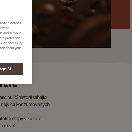
bsite functions
our for
se and set your
ata protection
 such access. By
ion about your
ept All
VĚTĚ
inující historii sahající
 z nejvíce konzumovaných
elné stopy v kultuře i
šní svět.