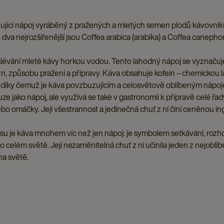
ující nápoj vyráběný z pražených a mletých semen plodů kávovníku 
dva nejrozšířenější jsou Coffea arabica (arabika) a Coffea canepho
alévání mleté kávy horkou vodou. Tento lahodný nápoj se vyznačuj
zrn, způsobu pražení a přípravy. Káva obsahuje kofein – chemickou lá
, díky čemuž je káva povzbuzujícím a celosvětově oblíbeným nápo
 jako nápoj, ale využívá se také v gastronomii k přípravě celé řad
nebo omáčky. Její všestrannost a jedinečná chuť z ní činí ceněnou i
su je káva mnohem víc než jen nápoj: je symbolem setkávání, rozhov
po celém světě. Její nezaměnitelná chuť z ní učinila jeden z nejoblíb
na světě.