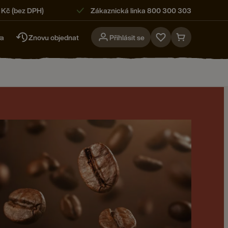
 Kč (bez DPH)
Zákaznická linka 800 300 303
ra
Znovu objednat
Přihlásit se
Go
Go
to
to
favorites
cart
page
page