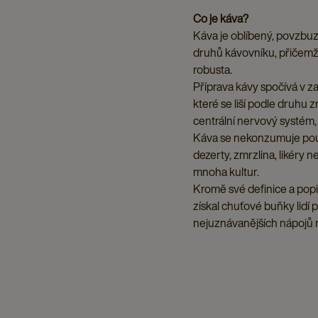
Co je káva?
Káva je oblíbený, povzbuz
druhů kávovníku, přičemž 
robusta.
Příprava kávy spočívá v z
které se liší podle druhu 
centrální nervový systém
Káva se nekonzumuje pouze
dezerty, zmrzlina, likéry 
mnoha kultur.
Kromě své definice a popi
získal chuťové buňky lidí 
nejuznávanějších nápojů 