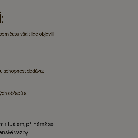
:
em času však lidé objevili
vou schopnost dodávat
ých obřadů a
m rituálem, při němž se
čenské vazby.