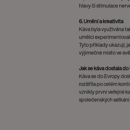
hlavy či stimulace ner
6. Umění a kreativita
Káva byla využívána ta
umělci experimentovali 
Tyto příklady ukazují, 
výjimečné místo ve svě
Jak se káva dostala do
Káva se do Evropy dosta
rozšířila po celém ko
vznikly první veřejné k
společenských setkání 