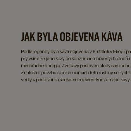
JAK BYLA OBJEVENA KÁVA
Podle legendy byla káva objevena v 9. století v Etiopii 
prý všiml, že jeho kozy po konzumaci červených plodů u
mimořádné energie. Zvědavý pastevec plody sám ochutnal 
Znalosti o povzbuzujících účincích této rostliny se rychl
vedly k pěstování a širokému rozšíření konzumace kávy.