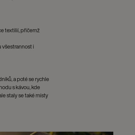
 textilií, přičemž
u všestrannost i
níků, a poté se rychle
hodu s kávou, kde
le staly se také místy