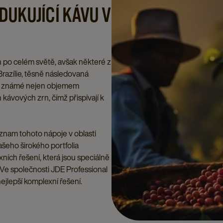
DUKUJÍCÍ KÁVU V
 po celém světě, avšak některé z
Brazílie, těsně následovaná
sou známé nejen objemem
 kávových zrn, čímž přispívají k
znam tohoto nápoje v oblasti
šeho širokého portfolia
ích řešení, která jsou speciálně
Ve společnosti JDE Professional
nejlepší komplexní řešení.