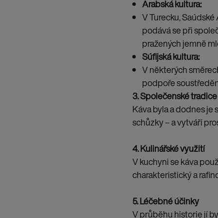
Arabská kultura:
V Turecku, Saúdské 
podává se při spole
pražených jemně mlet
Súfijská kultura:
V některých směrech
podpoře soustředěn
3. Společenské tradice
Káva byla a dodnes je 
schůzky – a vytváří pr
4. Kulinářské využití
V kuchyni se káva použ
charakteristický a rafin
5. Léčebné účinky
V průběhu historie jí b