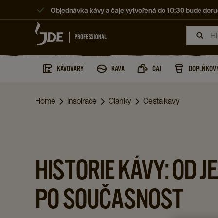
Objednávka kávy a čaje vytvořená do 10:30 bude doruč
KÁVOVARY
KÁVA
ČAJ
DOPLŇKOVÝ
Home
Inspirace
Clanky
Cesta kavy
HISTORIE KÁVY: OD JE
PO SOUČASNOST