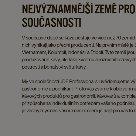
NEJVÝZNAMNĚJŠÍ ZEMĚ PRO
SOUČASNOSTI
V současné době se káva pěstuje ve více než 70 zemích
nich vynikají jako přední producenti. Na prvním místě je 
Vietnamem, Kolumbií, Indonésií a Etiopií. Tyto země j
produkované kávy, ale také kvalitou a rozmanitostí svých
pestrosti a bohatství světa kávy.
My ve společnosti JDE Professional si uvědomujeme vý
gastronomie a podnikání. Proto vás zveme k objevení na
kávových produktů pro gastronomii, kávovarů a komplexn
přizpůsobena individuálním potřebám vašeho podniku. 
je váš byznys naší vášní a naším cílem je najít pro vás to 