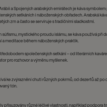
Arábii a Spojených arabských emirátech je káva symbolem 
čenských setkáních i náboženských obřadech. Arabská káva
ých zrn a často se servíruje s tradičními sladkostmi.
 súfismu, mystického proudu islámu, se káva používá při 
í a meditace během náboženských praktik.
středobodem společenských setkání – od literárních kavár
ostor pro rozhovor a výměnu myšlenek.
ívá ke zvýraznění chuti různých pokrmů, od dezertů až po
ovaný tón.
yly přisuzovány různé léčivé vlastnosti, například podpora tr