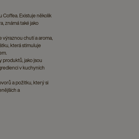
Coffea. Existuje několik
ra, známá také jako
e výraznou chutí a aroma,
tku, která stimuluje
jem.
y produktů, jako jsou
ngredienci v kuchyních
orů a požitku, který si
enějších a