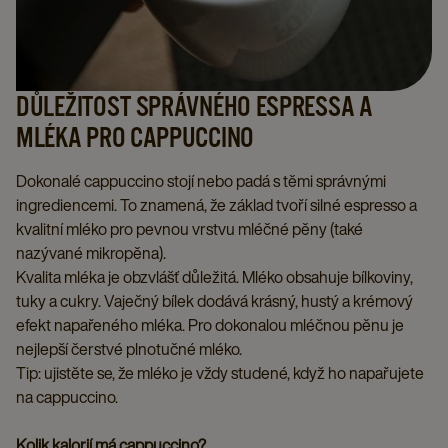
DŮLEŽITOST SPRÁVNÉHO ESPRESSA A
MLÉKA PRO CAPPUCCINO
Dokonalé cappuccino stojí nebo padá s těmi správnými
ingrediencemi. To znamená, že základ tvoří silné espresso a
kvalitní mléko pro pevnou vrstvu mléčné pěny (také
nazývané mikropěna).
Kvalita mléka je obzvlášť důležitá. Mléko obsahuje bílkoviny,
tuky a cukry. Vaječný bílek dodává krásný, hustý a krémový
efekt napařeného mléka. Pro dokonalou mléčnou pěnu je
nejlepší čerstvé plnotučné mléko.
Tip: ujistěte se, že mléko je vždy studené, když ho napařujete
na cappuccino.
Kolik kalorií má cappuccino?