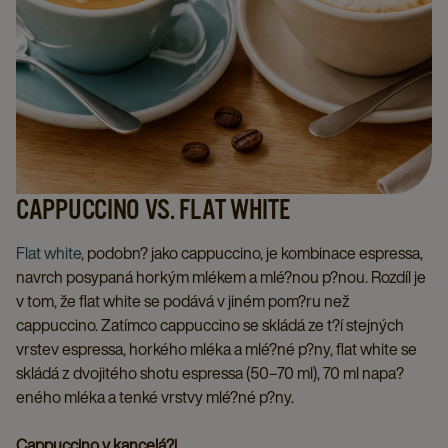
CAPPUCCINO VS. FLAT WHITE
Flat white
, podobn? jako cappuccino, je kombinace espressa,
navrch posypaná horkým mlékem a mlé?nou p?nou. Rozdíl je
v tom, že flat white se podává v jiném pom?ru než
cappuccino. Zatímco cappuccino se skládá ze t?í stejných
vrstev espressa, horkého mléka a mlé?né p?ny, flat white se
skládá z dvojitého shotu espressa (50–70 ml), 70 ml napa?
eného mléka a tenké vrstvy mlé?né p?ny.
Cappuccino v kancelá?i