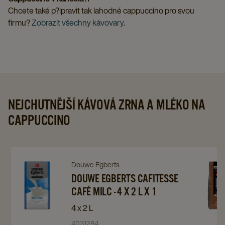
Chcete také p?ipravit tak lahodné cappuccino pro svou
firmu?
Zobrazit všechny kávovary
.
NEJCHUTNĚJŠÍ KÁVOVÁ ZRNA A MLÉKO NA
CAPPUCCINO
Navigate
Navigate
Navigat
Douwe Egberts
to
to
DOUWE EGBERTS CAFITESSE
to
CAFÉ MILC - 4 X 2 L X 1
DOUWE
DOUWE
DOUWE
EGBERTS
EGBERTS
EGBERT
4 x 2 L
CAFITESSE
CAFITESSE
ESPRE
4031284