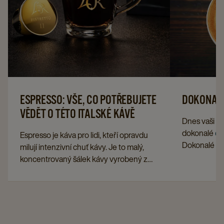
ESPRESSO: VŠE, CO POTŘEBUJETE
DOKONAL
VĚDĚT O TÉTO ITALSKÉ KÁVĚ
Dnes vaši h
dokonalé
ca
Espresso je káva pro lidi, kteří opravdu
Dokonalé ca
milují intenzivní chuť kávy. Je to malý,
padá s dobr
koncentrovaný šálek kávy vyrobený z
(také nazýva
velmi jemně mletých zrn. Ale které
na co si dát
fazole vlastně potřebujete? Odkud
kávy s mlé?
pochází espresso? A jak si ho objednat
italsky?