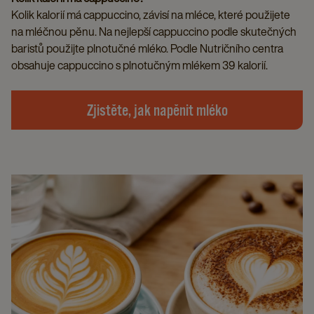
Kolik kalorií má cappuccino, závisí na mléce, které použijete
na mléčnou pěnu. Na nejlepší cappuccino podle skutečných
baristů použijte plnotučné mléko. Podle Nutričního centra
obsahuje cappuccino s plnotučným mlékem 39 kalorií.
Zjistěte, jak napěnit mléko