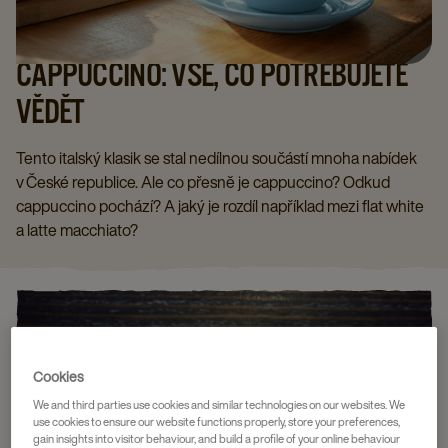
CAPPUCCINO: VŠE, CO POTŘEBUJETE
VĚDĚT
Tento italský klasik se stal nedílnou součástí mnoha nabídek
v České republice. Ale co přesně je cappuccino? Odkud
cappuccino pochází? A jaký je rozdíl například mezi flat white
a latte macchiato?
Cookies
We and third parties use cookies and similar technologies on our websites. We
use cookies to ensure our website functions properly, store your preferences,
gain insights into visitor behaviour, and build a profile of your online behaviour