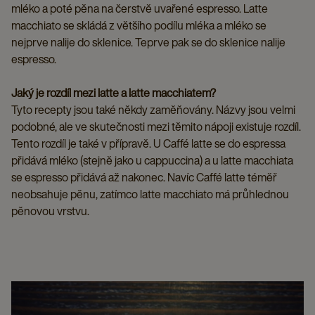
mléko a poté pěna na čerstvě uvařené espresso. Latte
macchiato se skládá z většího podílu mléka a mléko se
nejprve nalije do sklenice. Teprve pak se do sklenice nalije
espresso.
Jaký je rozdíl mezi latte a latte macchiatem?
Tyto recepty jsou také někdy zaměňovány. Názvy jsou velmi
podobné, ale ve skutečnosti mezi těmito nápoji existuje rozdíl.
Tento rozdíl je také v přípravě. U Caffé latte se do espressa
přidává mléko (stejně jako u cappuccina) a u latte macchiata
se espresso přidává až nakonec. Navíc Caffé latte téměř
neobsahuje pěnu, zatímco latte macchiato má průhlednou
pěnovou vrstvu.