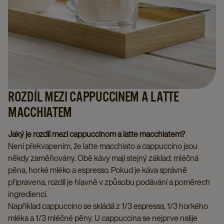
ROZDÍL MEZI CAPPUCCINEM A LATTE
MACCHIATEM
Jaký je rozdíl mezi cappuccinom a latte macchiatem?
Není překvapením, že latte macchiato a cappuccino jsou
někdy zaměňovány. Obě kávy mají stejný základ: mléčná
pěna, horké mléko a espresso. Pokud je káva správně
připravena, rozdíl je hlavně v způsobu podávání a poměrech
ingrediencí.
Například cappuccino se skládá z 1/3 espressa, 1/3 horkého
mléka a 1/3 mléčné pěny. U cappuccina se nejprve nalije