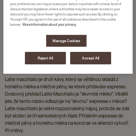
your preferences, we may process your data in countries with a lower level of
data protection legislation where authorities may have easier access to your
data and you may have fewer rights to oppose such access. By clicking on
“Accept All”, you agree to the use of all cookies as described in this cookie
banner.
More information about your privacy
Manage Cookies
Reject All
Accept All
CO JE TO LATTE MACCHIATO?
Latte macchiato je druh kávy, který se většinou skládá z
horkého mléka a mléčné pěny, ke které přidáváte espresso.
Doslovný překlad Latte Macchiato je "skvrnité mléko". Věděli
jste, že tento název odkazuje na "skvrnu" espressa v mléce?
Latte macchiato je velmi rozpoznatelný nápoj, protože se zdá
být složen ze tří samostatných částí. Přidáním espressa do
mléčné pěny a horkého mléka na konci se ve sklenici vytvoří
tři vrstvy.