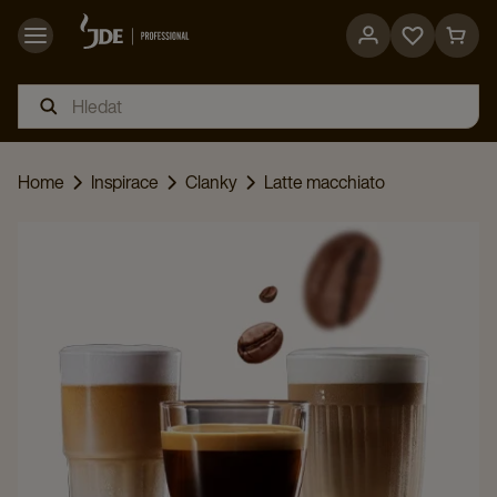
Go
Go
to
to
favorites
cart
page
page
Home
Inspirace
Clanky
Latte macchiato