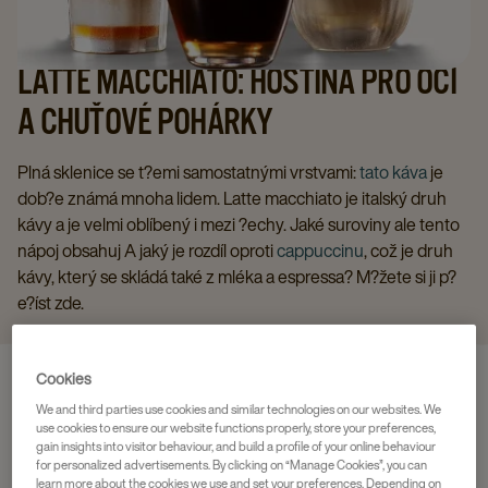
LATTE MACCHIATO: HOSTINA PRO OČI
A CHUŤOVÉ POHÁRKY
Plná sklenice se t?emi samostatnými vrstvami:
tato káva
je
dob?e známá mnoha lidem. Latte macchiato je italský druh
kávy a je velmi oblíbený i mezi ?echy. Jaké suroviny ale tento
nápoj obsahuj A jaký je rozdíl oproti
cappuccinu
, což je druh
kávy, který se skládá také z mléka a espressa? M?žete si ji p?
e?íst zde.
Cookies
We and third parties use cookies and similar technologies on our websites. We
use cookies to ensure our website functions properly, store your preferences,
gain insights into visitor behaviour, and build a profile of your online behaviour
for personalized advertisements. By clicking on “Manage Cookies”, you can
learn more about the cookies we use and set your preferences. Depending on