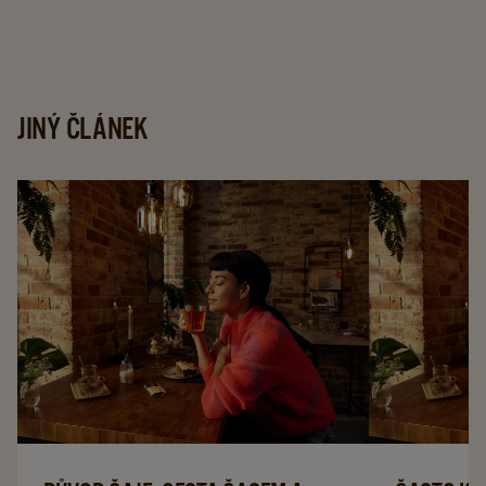
G
G
1,5G
details
details
X
page
page
4
details
JINÝ ČLÁNEK
page