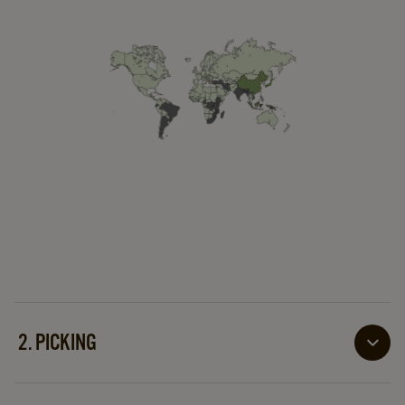
2. PICKING
Jakmile čajová rostlina dospěje, listy sbíráme ručně.