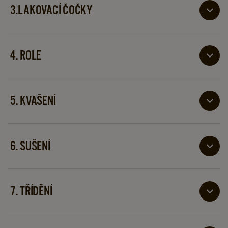
Děláme to třemi různými způsoby: jemně, středně a
3.LAKOVACÍ ČOČKY
hrubě.
Pak rozprostřeme čaj na mřížkách a foukáme okolní
vzduch skrz listy. To dělá listy měkkými, pružnými a
4. ROLE
méně vlhkými.
Listy váleme mezi dvěma horizontálně abrazivními
povrchy asi půl hodiny. Čajové lístky se lámou a
5. KVAŠENÍ
uvolňují šťávu z listů
Listy jsme dávali do nádob ve speciální fermentační
místnosti. Barva se mění na načervenalou hnědou a
6. SUŠENÍ
rozvíjí se speciální vůně čaje.
Čajové lístky sušíme při teplotě asi 110 stupňů. Tím se
zastaví proces oxidace. Čaj je nyní tmavé.
7. TŘÍDĚNÍ
Po usušení čaj třídíme podle velikosti. Děláme to