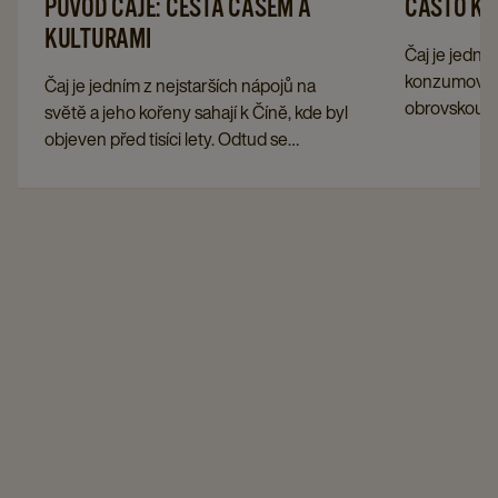
PŮVOD ČAJE: CESTA ČASEM A
ČASTO KL
KULTURAMI
Čaj je jedním
konzumovaný
Čaj je jedním z nejstarších nápojů na
obrovskou š
světě a jeho kořeny sahají k Číně, kde byl
přípravy. V
objeven před tisíci lety. Odtud se
odpovídáme 
aromatický nápoj rozšířil po Asii do
týkající se p
Evropy a stal se nedílnou součástí
vychutnávání
mnoha kultur. Dnes čaj znamená nejen
potěšení, ale také tradici, rozmanitost a
globální propojení.