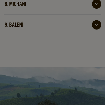
velkým sítem. Poté čajové lístky zpracováváme v
8. MÍCHÁNÍ
jedné z našich směsí.
Naši mistři mixéri vybírají čaje podle chuti a kvality.
Teprve pak je mícháme do směsi. Stačí 20 až 30 čajů v
9. BALENÍ
jedné směsi!
Po celém procesu od výsadby až po míchání zabalíme
každou odrůdu čaje do jedinečného obalu. Pro
ochranu a uznání.