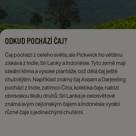
ODKUD POCHÁZÍ ČAJ?
Čaj pochází z celého světa, ale Pickwick ho většinu
získává z Indie, Srí Lanky a Indonésie. Tyto země mají
ideální klima a vysoké plantáže, což dělá čaj ještě
chutnějším. Například známý čaj Assam a Darjeeling
pochází z Indie, zatímco Čína, kolébka čaje, nabízí
obrovskou škálu druhů. Srí Lanka je celosvětově
známá svým cejlonským čajem a Indonésie vyrábí
různé čaje s jedinečnými chutěmi.