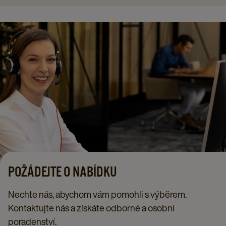
X
X
X
1
1
1
details
details
details
page
page
page
POŽÁDEJTE O NABÍDKU
Nechte nás, abychom vám pomohli s výběrem.
Kontaktujte nás a získáte odborné a osobní
poradenství.