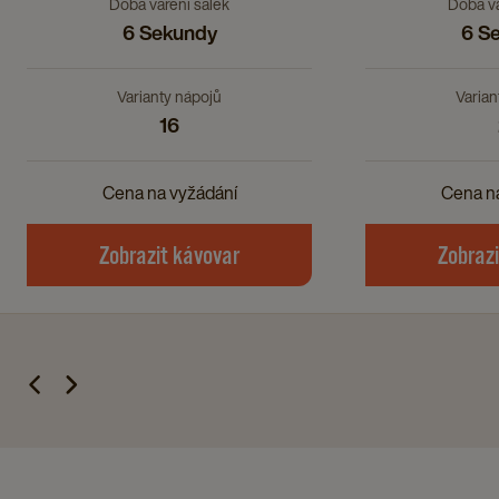
Doba vaření šálek
Doba va
6 Sekundy
6 S
Varianty nápojů
Varian
16
Cena na vyžádání
Cena n
Zobrazit kávovar​
Zobrazi