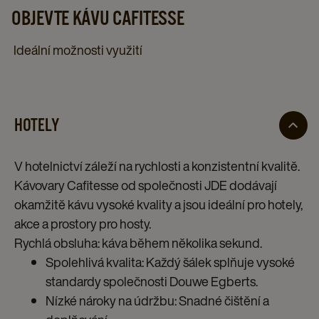
OBJEVTE KÁVU CAFITESSE​
Ideální možnosti využití​
HOTELY
V hotelnictví záleží na rychlosti a konzistentní kvalitě.
Kávovary Cafitesse od společnosti JDE dodávají
okamžitě kávu vysoké kvality a jsou ideální pro hotely,
akce a prostory pro hosty.​
​Rychlá obsluha: káva během několika sekund.​
Spolehlivá kvalita: Každý šálek splňuje vysoké
standardy společnosti Douwe Egberts.​
Nízké nároky na údržbu: Snadné čištění a