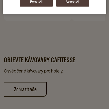
Reject All
Accept All
OBJEVTE KÁVOVARY CAFITESSE​
Osvědčené kávovary pro hotely.​
Zobrazit vše