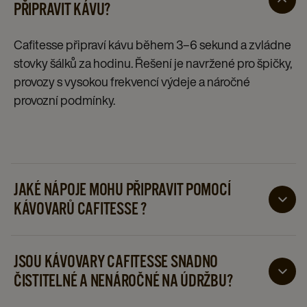
PŘIPRAVIT KÁVU?
Cafitesse připraví kávu během 3–6 sekund a zvládne
stovky šálků za hodinu. Řešení je navržené pro špičky,
provozy s vysokou frekvencí výdeje a náročné
provozní podmínky.​
JAKÉ NÁPOJE MOHU PŘIPRAVIT POMOCÍ
KÁVOVARŮ CAFITESSE ? ​
Řešení Cafitesse umožňuje přípravu široké škály
horkých i studených nápojů z jednoho zařízení. V
JSOU KÁVOVARY CAFITESSE SNADNO
nabídce jsou různé druhy kávy, mléčné kávové nápoje
ČISTITELNÉ A NENÁROČNÉ NA ÚDRŽBU?
i další doplňkové produkty. Vybrané konfigurace