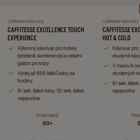
Navigate
Navigate
to
to
Caffitesse
Navigate
Navigate
Cafitesse kávovary
Cafitesse kávovary
Caffitesse
Excellenc
to
CAFFITESSE EXCELLENCE TOUCH
to
CAFFITESSE EX
Excellence
Touch
EXPERIENCE
HOT & COLD
Caffitesse
Caffitesse
Touch
Hot
Excellence
Excellence
Výkonný kávovar pro hotely
Kávovar pro 
Experience
&
Touch
Touch
(snídaně, konference) a ostatní
studené káv
details
Cold
gastro provozy
Experience
Hot
V menu 6 ne
page
details
details
&
Výdej až 600 šálků kávy za
studených k
page
page
Cold
hodinu
6/ sek. šálek 
details
6/ sek. šálek kávy, 12/ sek. šálek
cappucina
page
cappucina
Počet šálků​
Poče
50+