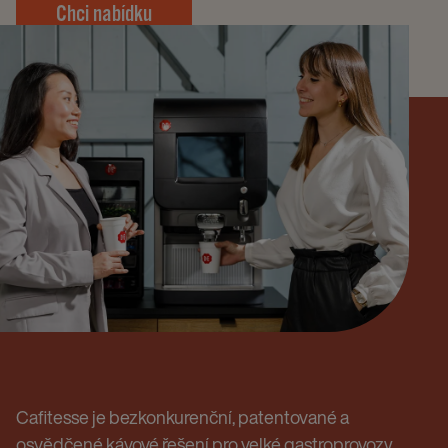
Chci nabídku​
Cafitesse je bezkonkurenční, patentované a
osvědčené kávové řešení pro velké gastroprovozy,