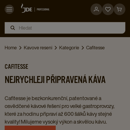
Go
Go
to
to
favorites
cart
page
page
Home
Kavove reseni
Kategorie
Cafitesse
CAFITESSE
NEJRYCHLEJI PŘIPRAVENÁ KÁVA
Cafitesse je bezkonkurenční, patentované a
osvědčené kávové řešení pro velké gastroprovozy,
které za hodinu připraví až 600 šálků kávy stejné
kvality! Milujeme vysoký výkon a skvělou kávu.​