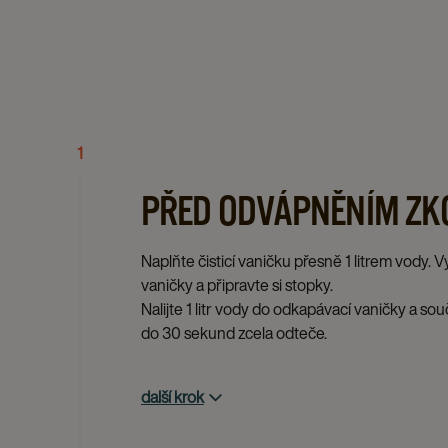
1
PŘED ODVÁPNĚNÍM ZK
Naplňte čisticí vaničku přesně 1 litrem vody.
vaničky a připravte si stopky.
Nalijte 1 litr vody do odkapávací vaničky a so
do 30 sekund zcela odteče.
další krok