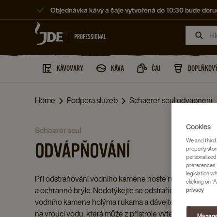
Objednávka kávy a čaje vytvořená do 10:30 bude doruč
KÁVOVARY
KÁVA
ČAJ
DOPLŇKOVÝ
Home
Podpora sluzeb
Schaerer soul odvapneni
Cookies
schaerer soul
We and third 
ODVÁPŇOVÁNÍ
properly, stor
personalized
preferences. 
legislation w
Při odstraňování vodního kamene noste rukavice
clicking on “A
a ochranné brýle. Nedotýkejte se odstraňovače
privacy
vodního kamene holýma rukama a dávejte pozor
na vroucí vodu, která může z přístroje vytékat.
Manage