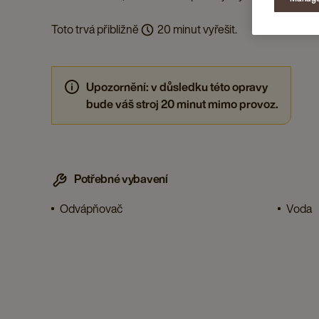
Toto trvá přibližně
20 minut vyřešit.
Upozornění: v důsledku této opravy
bude váš stroj 20 minut mimo provoz.
Potřebné vybavení
Odvápňovač
Voda