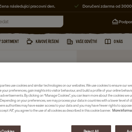
ena následující pracovní den.
Doručení zdarma od 3000
Podpo
 SORTIMENT
KÁVOVÉ ŘEŠENÍ
VAŠE ODVĚTVÍ
O NÁS
parties use cookies and similar technologies on our websites. We use cookies to ensure our we
e your preferences, gain insights into visitor behaviour, and build a profile of your online behavi
 advertisements. By clicking on “Manage Cookies”, you can learn more about the cookies we u
Depending on your preferences, we may process your data in countries with a lower level of d
here authorities may have easier access to your data and you may have fewer rights to oppose
ccept All”, you agree to the use of all cookies as described in this cookie banner.
More informat
 Cookies
Reject All
Acc