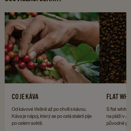
CO JE KÁVA
FLAT WHIT
Od kávové třešně až po chvíli s kávou.
S flat white 
Káva je nápoj, který se po celá staletí pije
na pláži v Au
po celém světě.
původně poch
Ale jak se z kávové třešně stane vaše
více pije i v