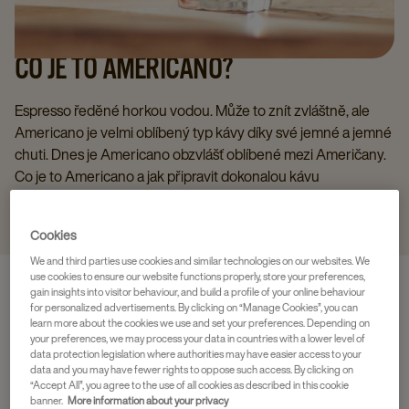
CO JE TO AMERICANO?
Espresso ředěné horkou vodou. Může to znít zvláštně, ale
Americano je velmi oblíbený typ kávy díky své jemné a jemné
chuti. Dnes je Americano obzvlášť oblíbené mezi Američany.
Co je to Americano a jak připravit dokonalou kávu
Americano? A jaký je vlastně rozdíl mezi Americanem a
Lungem?
Cookies
We and third parties use cookies and similar technologies on our websites. We
use cookies to ensure our website functions properly, store your preferences,
gain insights into visitor behaviour, and build a profile of your online behaviour
for personalized advertisements. By clicking on “Manage Cookies”, you can
learn more about the cookies we use and set your preferences. Depending on
your preferences, we may process your data in countries with a lower level of
data protection legislation where authorities may have easier access to your
data and you may have fewer rights to oppose such access. By clicking on
“Accept All”, you agree to the use of all cookies as described in this cookie
banner.
More information about your privacy