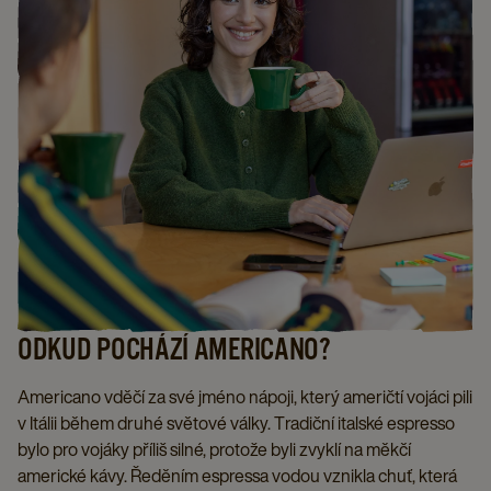
ODKUD POCHÁZÍ AMERICANO?
Americano vděčí za své jméno nápoji, který američtí vojáci pili
v Itálii během druhé světové války. Tradiční italské espresso
bylo pro vojáky příliš silné, protože byli zvyklí na měkčí
americké kávy. Ředěním espressa vodou vznikla chuť, která