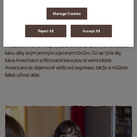
Manage Cookies
CO JE TO AMERICANO?
Reject All
Accept All
Americano se skládá z espressa, ředěného stejným
množstvím horké vody. Výsledná chuť připomíná filtrovanou
kávu díky svým jemným a jemným tónům. Co se týče síly,
káva Americano a filtrovaná káva jsou si velmi blízké.
Americano je objemově větší než espresso, takže si můžete
šálek užívat déle.