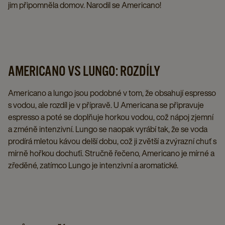
jim připomněla domov. Narodil se Americano!
AMERICANO VS LUNGO: ROZDÍLY
Americano a lungo jsou podobné v tom, že obsahují espresso
s vodou, ale rozdíl je v přípravě. U Americana se připravuje
espresso a poté se doplňuje horkou vodou, což nápoj zjemní
a zméně intenzivní. Lungo se naopak vyrábí tak, že se voda
prodírá mletou kávou delší dobu, což ji zvětší a zvýrazní chuť s
mírně hořkou dochuťí. Stručně řečeno, Americano je mírné a
zředěné, zatímco Lungo je intenzivní a aromatické.