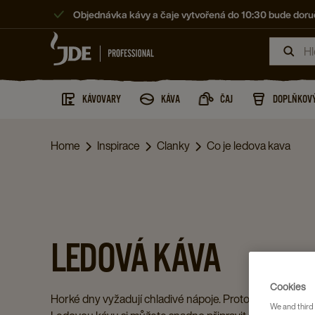
Objednávka kávy a čaje vytvořená do 10:30 bude doruč
KÁVOVARY
KÁVA
ČAJ
DOPLŇKOVÝ
Home
Inspirace
Clanky
Co je ledova kava
LEDOVÁ KÁVA
Cookies
Horké dny vyžadují chladivé nápoje. Proto je ledová ká
We and third 