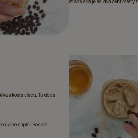
straně skla je asi dva centimetry 
éka a kostek ledu. To dodá
e úplně naplní. Pečlivě