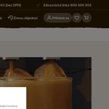
 Kč (bez DPH)
Zákaznická linka 800 300 303
ra
Znovu objednat
Přihlásit se
Go
Go
to
to
favorites
cart
page
page
bsite functions