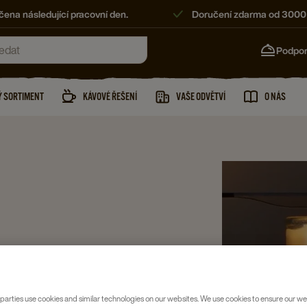
ena následující pracovní den.
Doručení zdarma od 3000
Podpo
 SORTIMENT
KÁVOVÉ ŘEŠENÍ
VAŠE ODVĚTVÍ
O NÁS
va doma nebo v kanceláři velmi dobrý nápad.
parties use cookies and similar technologies on our websites. We use cookies to ensure our we