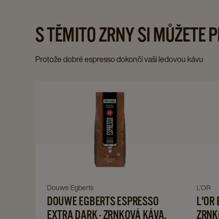
S TĚMITO ZRNY SI MŮŽETE 
Protože dobré espresso dokončí vaši ledovou kávu
Navigate
to
DOUWE
EGBERTS
ESPRESSO
EXTRA
DARK
-
Navigate
Navig
Douwe Egberts
L'OR
ZRNKOVÁ
DOUWE EGBERTS ESPRESSO
L'OR 
to
to
KÁVA,
DOUWE
EXTRA DARK - ZRNKOVÁ KÁVA,
L'OR
ZRNKO