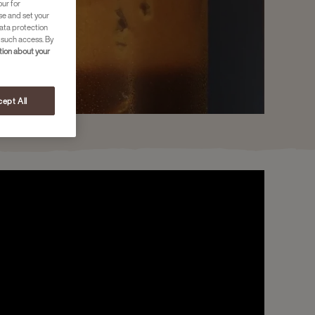
our for
se and set your
ata protection
 such access. By
ion about your
ept All