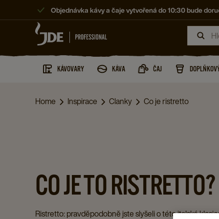
Objednávka kávy a čaje vytvořená do 10:30 bude doruč
KÁVOVARY
KÁVA
ČAJ
DOPLŇKOVÝ
Home
Inspirace
Clanky
Co je ristretto
CO JE TO RISTRETTO?
Ristretto: pravděpodobně jste slyšeli o této italské klasice