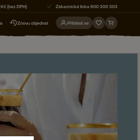
 Kč (bez DPH)
Zákaznická linka 800 300 303
ra
Znovu objednat
Přihlásit se
Go
Go
to
to
favorites
cart
page
page