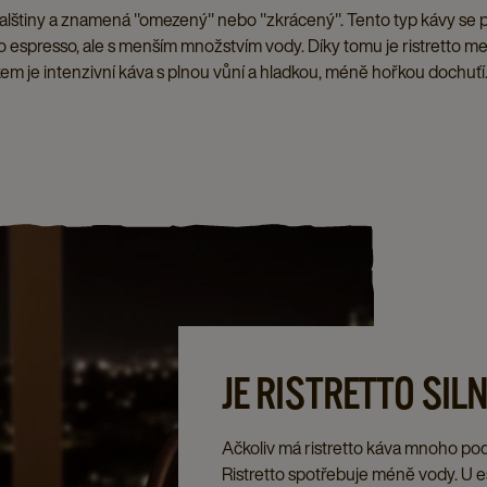
 italštiny a znamená "omezený" nebo "zkrácený". Tento typ kávy se 
o espresso, ale s menším množstvím vody. Díky tomu je ristretto 
em je intenzivní káva s plnou vůní a hladkou, méně hořkou dochuťí
JE RISTRETTO SIL
Ačkoliv má ristretto káva mnoho pod
Ristretto spotřebuje méně vody. U e