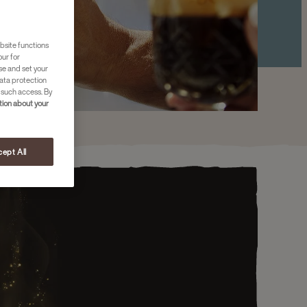
bsite functions
our for
se and set your
ata protection
 such access. By
ion about your
ept All