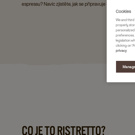
espressu? Navíc zjistěte, jak se připravuje dokonalé ristr
Cookies
We and third 
properly, stor
personalized
preferences. 
legislation w
clicking on “A
privacy
Manage
CO JE TO RISTRETTO?