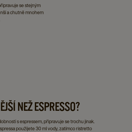
připravuje se stejným
menší a chutně mnohem
.
NĚJŠÍ NEŽ ESPRESSO?
obností s espressem, připravuje se trochu jinak.
spressa použijete 30 ml vody, zatímco ristretto