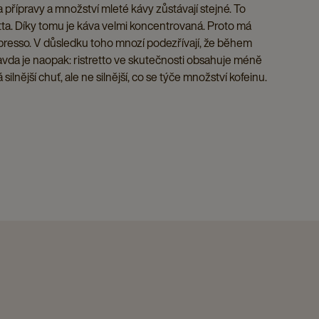
a přípravy a množství mleté kávy zůstávají stejné. To
etta. Díky tomu je káva velmi koncentrovaná. Proto má
 espresso. V důsledku toho mnozí podezřívají, že během
Pravda je naopak: ristretto ve skutečnosti obsahuje méně
silnější chuť, ale ne silnější, co se týče množství kofeinu.