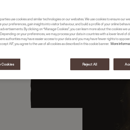
etto.
parties use cookies and similar technologies on our websites. We use cookies to ensure our we
e your preferences, gain insights into visitor behaviour, and build a profile of your online behavi
 advertisements. By clicking on “Manage Cookies”, you can learn more about the cookies we u
Depending on your preferences, we may process your data in countries with a lower level of d
here authorities may have easier access to your data and you may have fewer rights to oppose
ccept All”, you agree to the use of all cookies as described in this cookie banner.
More informat
 Cookies
Reject All
Acc