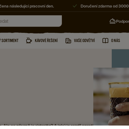
ena následující pracovní den.
Doručení zdarma od 3000
Podpo
 SORTIMENT
KÁVOVÉ ŘEŠENÍ
VAŠE ODVĚTVÍ
O NÁS
. Ale co přesně je ristretto? A jaký je rozdíl oproti