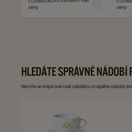
Přihlaste se
pro zobrazení Vaší
Přihlas
page
NESPRESSO®*
1
ceny
ceny
ORIGINAL,
KG
10
X
X
1
10
details
KS
page
details
page
HLEDÁTE SPRÁVNÉ NÁDOBÍ 
Nechte se inspirovat naší nabídkou a najděte nádobí, kt
Navigate
to
details
page