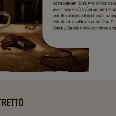
potřebuje jen 15 ml. A to přitom dob
uvolní více olejů a vůní během ristr
ristretto plnější a silnější chuť než
ristretta se uvolňuje více kofeinu. 
kofeinu. Stručně řečeno: ristretto má 
STRETTO