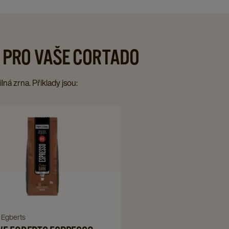
Í PRO VAŠE CORTADO
ná zrna. Příklady jsou:
Navigate
to
DOUWE
EGBERTS
ESPRESSO
EXTRA
DARK
-
ate
Egberts