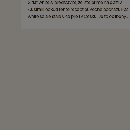
S flat white si představíte, že jste přímo na pláži v
Austrálii, odkud tento recept původně pochází. Flat
white se ale stále více pije i v Česku. Je to oblíbený
nápoj mezi baristy díky dokonalé rovnováze mezi
ristrettem a jemně našlehaným mlékem.