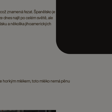
 což znamená řezat. Španělsko je
ze dnes najít po celém světě, ale
lsku a několika jihoamerických
eže horkým mlékem, toto mléko nemá pěnu