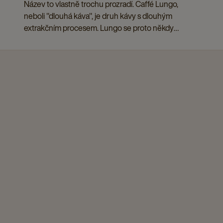
Název to vlastně trochu prozradí. Caffé Lungo,
neboli "dlouhá káva", je druh kávy s dlouhým
extrakčním procesem. Lungo se proto někdy
nazývá "prodloužené espresso". Ale jak přesně se
vyrábí lungo? A která kávová zrna používáte pro
dokonalou Lungo kávu?