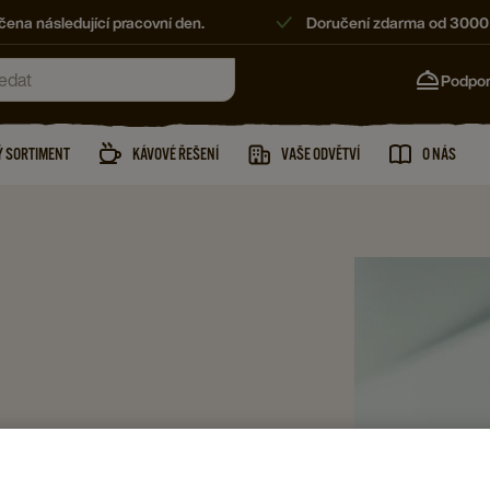
ena následující pracovní den.
Doručení zdarma od 3000
Podpo
 SORTIMENT
KÁVOVÉ ŘEŠENÍ
VAŠE ODVĚTVÍ
O NÁS
é! Tento typ kávy zatím není v České republice
 Kuba se objednává velmi často. Jak se tento