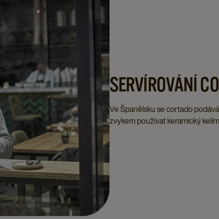
SERVÍROVÁNÍ C
Ve Španělsku se cortado podává v
zvykem používat keramický kelímek