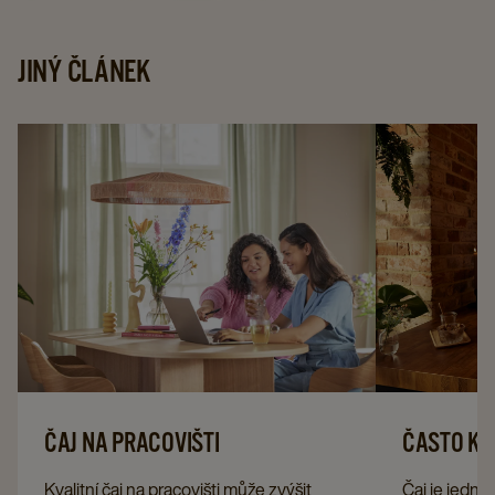
X
X
4
4
4
details
JINÝ ČLÁNEK
details
details
page
page
page
ČAJ NA PRACOVIŠTI
ČASTO KL
Kvalitní čaj na pracovišti může zvýšit
Čaj je jedním