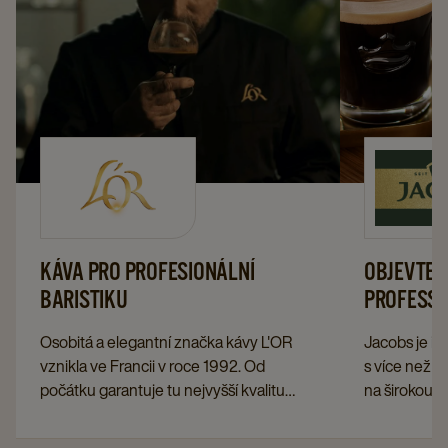
KÁVA PRO PROFESIONÁLNÍ
OBJEVTE 
BARISTIKU
PROFESSI
Osobitá a elegantní značka kávy L'OR
Jacobs je i
vznikla ve Francii v roce 1992. Od
s více než 1
počátku garantuje tu nejvyšší kvalitu
na širokou n
kávy. Na český trh nově vstupuje s řadou
domácí i pro
kávy pro profesionální použití, a to
klade na kon