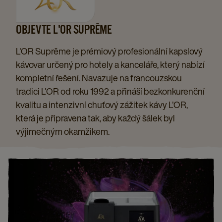
OBJEVTE L'OR SUPRÊME
L'OR Suprême je prémiový profesionální kapslový
kávovar určený pro hotely a kanceláře, který nabízí
kompletní řešení. Navazuje na francouzskou
tradici L'OR od roku 1992 a přináší bezkonkurenční
kvalitu a intenzivní chuťový zážitek kávy L'OR,
která je připravena tak, aby každý šálek byl
výjimečným okamžikem.