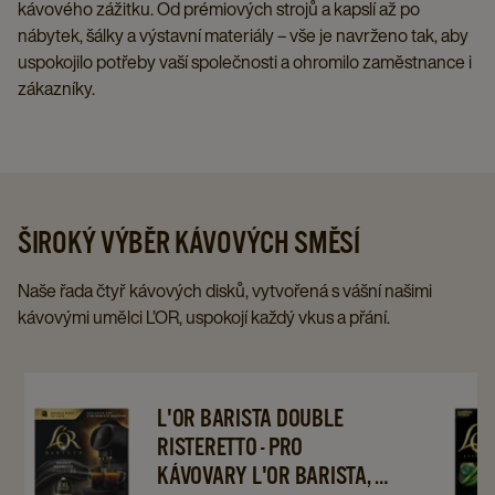
kávového zážitku. Od prémiových strojů a kapslí až po
nábytek, šálky a výstavní materiály – vše je navrženo tak, aby
uspokojilo potřeby vaší společnosti a ohromilo zaměstnance i
zákazníky.
ŠIROKÝ VÝBĚR KÁVOVÝCH SMĚSÍ
Naše řada čtyř kávových disků, vytvořená s vášní našimi
kávovými umělci L’OR, uspokojí každý vkus a přání.
Navigate
Navigate
Navigat
L'OR BARISTA DOUBLE
to
to
to
RISTERETTO - PRO
L'OR
L'OR
L'OR
KÁVOVARY L'OR BARISTA, 5