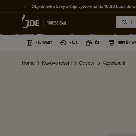
Objednávka kávy a čaje vytvořená do 10:30 bude doruč
KÁVOVARY
KÁVA
ČAJ
DOPLŇKOVÝ
Home
Kavove reseni
Odvetvi
Vzdelavani