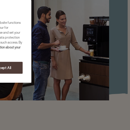
bsite functions
our for
se and set your
ata protection
 such access. By
ion about your
ept All