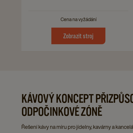
Cena na vyžádání
Zobrazit stroj
KÁVOVÝ KONCEPT PŘIZPŮS
ODPOČINKOVÉ ZÓNĚ
Řešení kávy na míru pro jídelny, kavárny a kancel