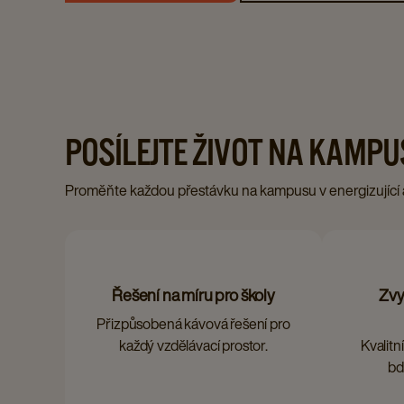
POSÍLEJTE ŽIVOT NA KAMPU
Proměňte každou přestávku na kampusu v energizující a 
Řešení na míru pro školy
Zvy
Přizpůsobená kávová řešení pro
každý vzdělávací prostor.
Kvalitn
bd