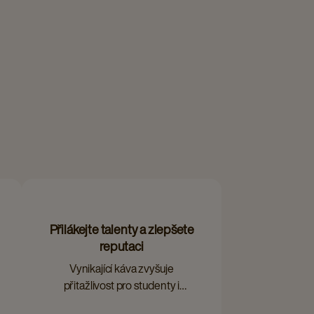
Přilákejte talenty a zlepšete
reputaci
Vynikající káva zvyšuje
přitažlivost pro studenty i
zaměstnance.