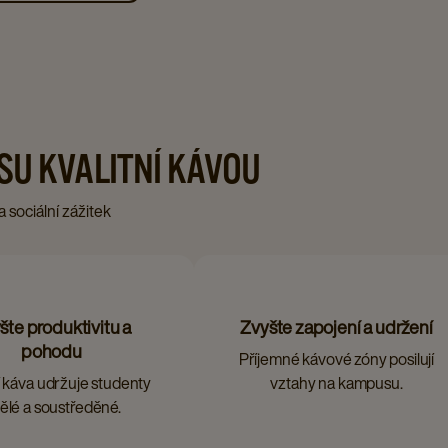
SU KVALITNÍ KÁVOU
sociální zážitek
šte produktivitu a
Zvyšte zapojení a udržení
pohodu
Příjemné kávové zóny posilují
í káva udržuje studenty
vztahy na kampusu.
ělé a soustředěné.