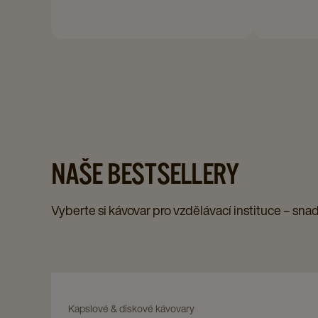
NAŠE BESTSELLERY
Vyberte si kávovar pro vzdělávací instituce – sna
Navigate
to
Navigate
Kapslové & diskové kávovary