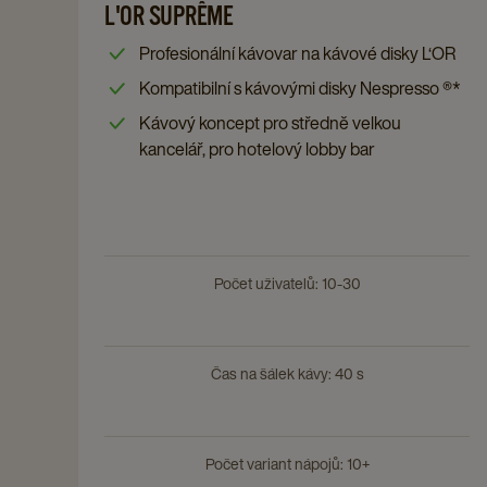
L'OR
L'OR SUPRÊME
to
Suprême
L'OR
Profesionální kávovar na kávové disky L‘OR
details
Suprême
Kompatibilní s kávovými disky Nespresso ®*
page
details
Kávový koncept pro středně velkou
page
kancelář, pro hotelový lobby bar
Počet uživatelů: 10-30
Čas na šálek kávy: 40 s
Počet variant nápojů: 10+