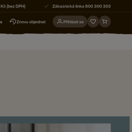
 Kč (bez DPH)
Zákaznická linka 800 300 303
ra
Znovu objednat
Přihlásit se
Go
Go
to
to
favorites
cart
page
page