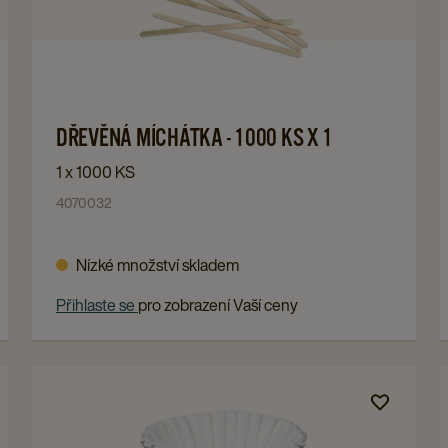
MÍCHÁTKA
-
1000
KS
X
Navigate
DŘEVĚNÁ MÍCHÁTKA - 1000 KS X 1
1
to
1 x 1000 KS
details
DŘEVĚNÁ
4070032
page
MÍCHÁTKA
-
Nízké množství skladem
1000
KS
Přihlaste se
pro zobrazení Vaší ceny
X
1
details
Navigate
page
to