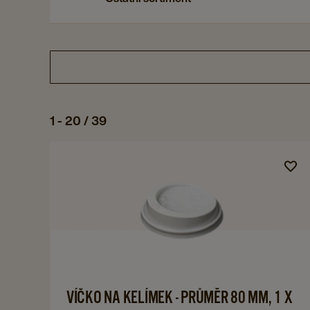
1 - 20 / 39
Navigate
to
VÍČKO
NA
KELÍMEK
-
PRŮMĚR
80
Navigate
VÍČKO NA KELÍMEK - PRŮMĚR 80 MM, 1 X