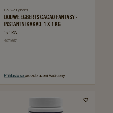
-
INSTANTNÍ
Navigate
Douwe Egberts
KAKAO,
DOUWE EGBERTS CACAO FANTASY -
to
1
DOUWE
INSTANTNÍ KAKAO, 1 X 1 KG
X
EGBERTS
1 x 1 KG
1
CACAO
4071657
KG
FANTASY
details
-
page
INSTANTNÍ
KAKAO,
1
Přihlaste se
pro zobrazení Vaší ceny
X
1
KG
Navigate
details
to
page
ČISTÍCÍ