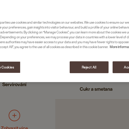
parties use cookies and similar technologies on our websites. We use cookies to ensure our we
e your preferences, gain insights into visitor behaviour, and build a profile of your online behavi
 advertisements. By clicking on “Manage Cookies”, you can learn more about the cookies we u
Depending on your preferences, we may process your data in countries with a lower level of d
here authorities may have easier access to your data and you may have fewer rights to oppose
akao & čokoláda
ccept All”, you agree to the use of all cookies as described in this cookie banner.
More informat
Sladkosti
 Cookies
Reject All
Acc
Servírování
Cukr a smetana
Zobrazit více