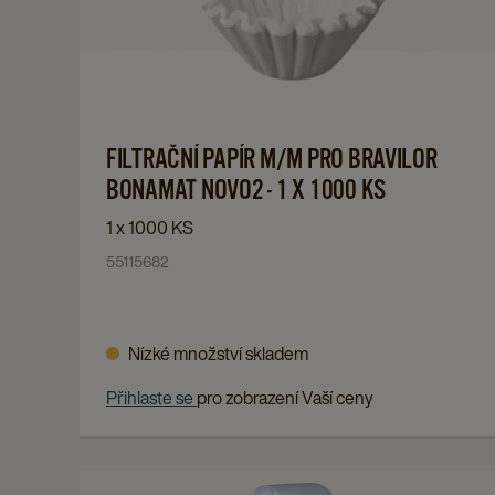
FILTRAČNÍ
details
PAPÍR
page
M/M
PRO
BRAVILOR
BONAMAT
Navigate
FILTRAČNÍ PAPÍR M/M PRO BRAVILOR
NOVO2
to
BONAMAT NOVO2 - 1 X 1000 KS
-
FILTRAČNÍ
1 x 1000 KS
1
PAPÍR
55115682
x
M/M
1000
PRO
KS
BRAVILOR
Nízké množství skladem
details
BONAMAT
page
NOVO2
Přihlaste se
pro zobrazení Vaší ceny
-
1
x