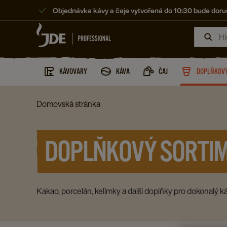
Objednávka kávy a čaje vytvořená do 10:30 bude doruč
KÁVOVARY
KÁVA
ČAJ
DOPLŇKOVÝ
Domovská stránka
DOPLŇKOVÝ SORTI
Kakao, porcelán, kelímky a další doplňky pro dokonalý k