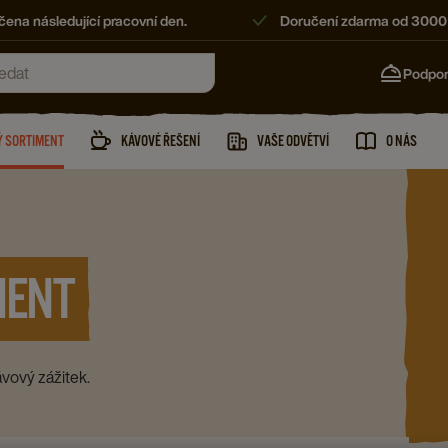
ena následující pracovní den.
Doručení zdarma od 3000
Podpo
 SORTIMENT
KÁVOVÉ ŘEŠENÍ
VAŠE ODVĚTVÍ
O NÁS
MENT
ávový zážitek.