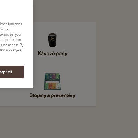
bsite functions
our for
se and set your
ata protection
 such access. By
ion about your
Kávové perly
ept All
Stojany a prezentéry