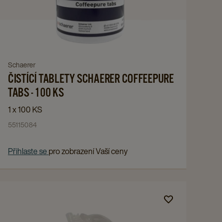
TABLETY
SCHAERER
COFFEEPURE
TABS
-
Navigate
Schaerer
100
ČISTÍCÍ TABLETY SCHAERER COFFEEPURE
to
KS
ČISTÍCÍ
TABS - 100 KS
details
TABLETY
1 x 100 KS
page
SCHAERER
55115084
COFFEEPURE
TABS
Přihlaste se
pro zobrazení Vaší ceny
-
100
KS
Navigate
details
to
page