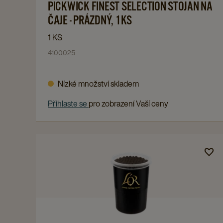
-
PICKWICK FINEST SELECTION STOJAN NA
to
PRÁZDNÝ,
PICKWICK
ČAJE - PRÁZDNÝ, 1KS
1KS
FINEST
1 KS
details
SELECTION
4100025
page
STOJAN
NA
Nízké množství skladem
ČAJE
-
Přihlaste se
pro zobrazení Vaší ceny
PRÁZDNÝ,
1KS
details
Navigate
page
to
L'OR
KÁVOVÉ
PERLY
-