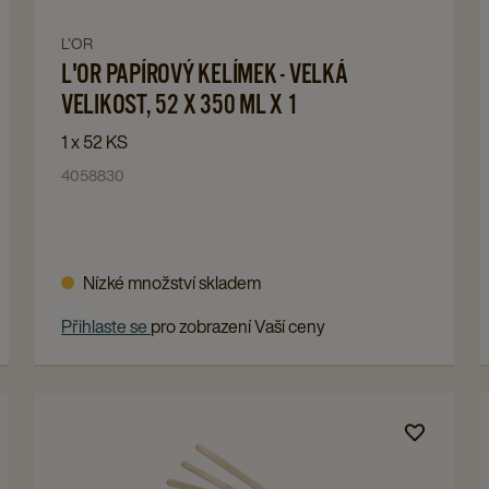
VELKÁ
VELIKOST,
Navigate
L'OR
52
L'OR PAPÍROVÝ KELÍMEK - VELKÁ
to
X
L'OR
VELIKOST, 52 X 350 ML X 1
350
PAPÍROVÝ
1 x 52 KS
ML
KELÍMEK
4058830
X
-
1
VELKÁ
details
VELIKOST,
page
52
Nízké množství skladem
X
Přihlaste se
pro zobrazení Vaší ceny
350
ML
X
Navigate
1
to
details
DŘEVĚNÁ
page