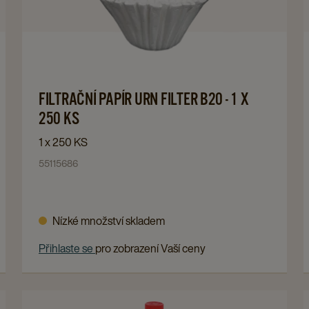
FILTRAČNÍ
PAPÍR
URN
FILTER
B20
-
Navigate
FILTRAČNÍ PAPÍR URN FILTER B20 - 1 X
1
to
250 KS
X
FILTRAČNÍ
1 x 250 KS
250
PAPÍR
55115686
KS
URN
details
FILTER
page
B20
Nízké množství skladem
-
1
Přihlaste se
pro zobrazení Vaší ceny
X
250
KS