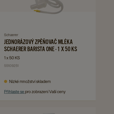
JEDNORÁZOVÝ
ZPĚŇOVAČ
MLÉKA
SCHAERER
BARISTA
ONE
Navigate
Schaerer
-
JEDNORÁZOVÝ ZPĚŇOVAČ MLÉKA
to
1
JEDNORÁZOVÝ
SCHAERER BARISTA ONE - 1 X 50 KS
X
ZPĚŇOVAČ
1 x 50 KS
50
MLÉKA
55109251
KS
SCHAERER
details
BARISTA
Nízké množství skladem
page
ONE
-
Přihlaste se
pro zobrazení Vaší ceny
1
X
50